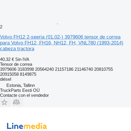
2
Volvo FH12 2-seeria (01.02-) 3979606 tensor de correa
para Volvo FH12, FH16, NH12, FH, VNL780 (1993-2014)
cabeza tractora
40,32 €
Sin IVA
Tensor de correa
3979606 3183998 20564240 21157186 21146740 20810755
20915058 8149875
diésel
Estonia, Tallinn
TruckParts Eesti OÜ
Contacte con el vendedor