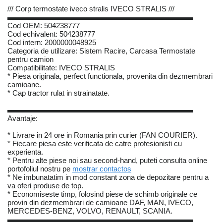
/// Corp termostate iveco stralis IVECO STRALIS ///
▬▬▬▬▬▬▬▬▬▬▬▬▬▬▬▬▬▬▬▬▬▬▬▬▬
Cod OEM: 504238777
Cod echivalent: 504238777
Cod intern: 2000000048925
Categoria de utilizare: Sistem Racire, Carcasa Termostate
pentru camion
Compatibilitate: IVECO STRALIS
* Piesa originala, perfect functionala, provenita din dezmembrari
camioane.
* Cap tractor rulat in strainatate.
▬▬▬▬▬▬▬▬▬▬▬▬▬▬▬▬▬▬▬▬▬▬▬▬▬
Avantaje:
* Livrare in 24 ore in Romania prin curier (FAN COURIER).
* Fiecare piesa este verificata de catre profesionisti cu
experienta.
* Pentru alte piese noi sau second-hand, puteti consulta online
portofoliul nostru pe
mostrar contactos
* Ne imbunatatim in mod constant zona de depozitare pentru a
va oferi produse de top.
* Economiseste timp, folosind piese de schimb originale ce
provin din dezmembrari de camioane DAF, MAN, IVECO,
MERCEDES-BENZ, VOLVO, RENAULT, SCANIA.
▬▬▬▬▬▬▬▬▬▬▬▬▬▬▬▬▬▬▬▬▬▬▬▬▬