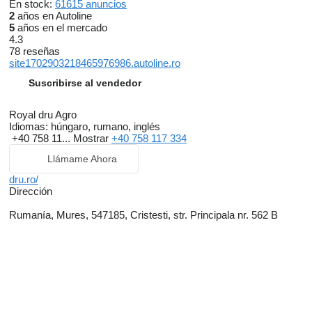
En stock:
61615 anuncios
2
años en Autoline
5
años en el mercado
4.3
78 reseñas
site1702903218465976986.autoline.ro
Suscribirse al vendedor
Royal dru Agro
Idiomas:
húngaro, rumano, inglés
+40 758 11...
Mostrar
+40 758 117 334
Llámame Ahora
dru.ro/
Dirección
Rumanía, Mures, 547185, Cristesti, str. Principala nr. 562 B