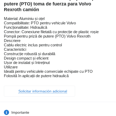
putere (PTO) toma de fuerza para Volvo
Rexroth camión
Material: Aluminiu și oțel
Compatibilitate: PTO pentru vehicule Volvo
Funcționalitate: Hidraulică
Conector: Conexiune filetată cu protecție de plastic roșie
Pompă pentru priză de putere (PTO) Volvo Rexroth
Descriere
Cablu electric inclus pentru control
Caracteristici
Construcție robustă și durabilă
Design compact și eficient
Ușor de instalat și întreținut
Utilizare
Ideală pentru vehiculele comerciale echipate cu PTO
Folosită în aplicații de putere hidraulică
Solicitar información adicional
Importante