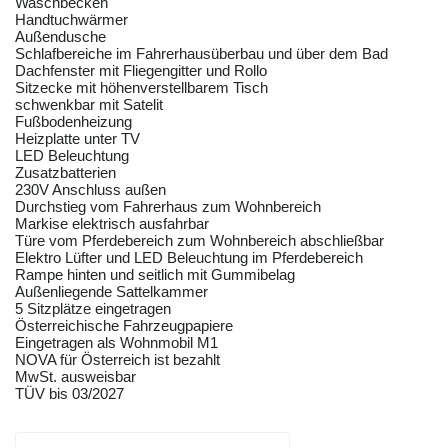
Waschbecken
Handtuchwärmer
Außendusche
Schlafbereiche im Fahrerhausüberbau und über dem Bad
Dachfenster mit Fliegengitter und Rollo
Sitzecke mit höhenverstellbarem Tisch
schwenkbar mit Satelit
Fußbodenheizung
Heizplatte unter TV
LED Beleuchtung
Zusatzbatterien
230V Anschluss außen
Durchstieg vom Fahrerhaus zum Wohnbereich
Markise elektrisch ausfahrbar
Türe vom Pferdebereich zum Wohnbereich abschließbar
Elektro Lüfter und LED Beleuchtung im Pferdebereich
Rampe hinten und seitlich mit Gummibelag
Außenliegende Sattelkammer
5 Sitzplätze eingetragen
Österreichische Fahrzeugpapiere
Eingetragen als Wohnmobil M1
NOVA für Österreich ist bezahlt
MwSt. ausweisbar
TÜV bis 03/2027