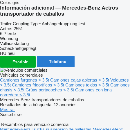
Color:
gris
Información adicional — Mercedes-Benz Actros
transportador de caballos
Trailer Coupling Type: Anhängerkupplung fest
Actros 2551
6 Pferde
Wohnung
Vollausstattung
Scheckheftgepflegt
HU neu
Teléfono
Escribir
Vehículos comerciales
Camiones furgones < 3.5t
Camiones cajas abiertas < 3.5t
Volquetes
< 3.5t
Camiones frigoríficos < 3.5t
Camiones toldos < 3.5t
Camiones
chasis < 3.5t
Grúas portacoches < 3.5t
Camiones con lona
corredera < 3.5t
Mercedes-Benz transportadores de caballos
Resultados de la búsqueda:
12 anuncios
Mostrar
Suscribirse
Recambios para vehículo comercial
Mercedes-Benz Trucks suspensión de ballestas
Mercedes-Benz