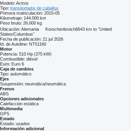
Modelo:
Actros
Tipo:
transportador de caballos
Primera matriculación:
2015-05
Kilometraje:
144.000 km
Peso bruto:
26.000 kg
Ubicación:
Alemania
Korschenbroich
6643 km to "United
States/Columbus"
Fecha de publicación:
21 jul 2026
Id. de Autoline:
NT51160
Motor
Potencia:
510 Hp (375 kW)
Combustible:
diésel
Euro:
Euro 6
Caja de cambios
Tipo:
automático
Ejes
Suspensión:
neumática/neumática
Frenos
ABS
Opciones adicionales
Calefacción estática
Multimedia
GPS
Estado
Estado:
usados
Información adicional