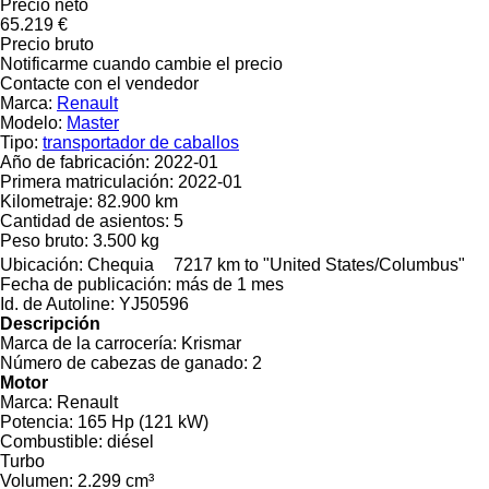
Precio neto
65.219 €
Precio bruto
Notificarme cuando cambie el precio
Contacte con el vendedor
Marca:
Renault
Modelo:
Master
Tipo:
transportador de caballos
Año de fabricación:
2022-01
Primera matriculación:
2022-01
Kilometraje:
82.900 km
Cantidad de asientos:
5
Peso bruto:
3.500 kg
Ubicación:
Chequia
7217 km to "United States/Columbus"
Fecha de publicación:
más de 1 mes
Id. de Autoline:
YJ50596
Descripción
Marca de la carrocería:
Krismar
Número de cabezas de ganado:
2
Motor
Marca:
Renault
Potencia:
165 Hp (121 kW)
Combustible:
diésel
Turbo
Volumen:
2.299 cm³