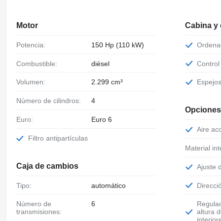
Motor
Cabina y
Potencia:
150 Hp (110 kW)
Orden
Combustible:
diésel
Contro
Volumen:
2.299 cm³
Espejo
Número de cilindros:
4
Opciones
Euro:
Euro 6
Aire a
Filtro antipartículas
Material int
Caja de cambios
Ajuste 
Tipo:
automático
Direcc
Número de
6
Regulación de
transmisiones:
altura 
interior