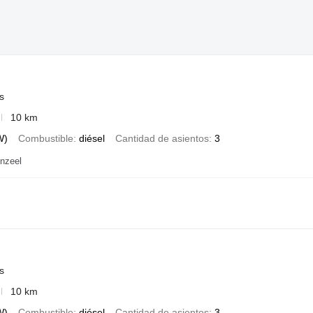
s
10 km
W)
Combustible
diésel
Cantidad de asientos
3
nzeel
s
10 km
W)
Combustible
diésel
Cantidad de asientos
3