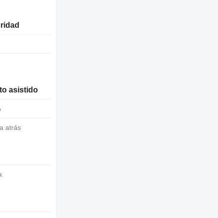
uridad
o asistido
o
a atrás
a