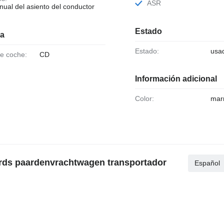
ASR
nual del asiento del conductor
Estado
ia
Estado:
usa
de coche:
CD
Información adicional
Color:
mar
ards paardenvrachtwagen transportador
Español