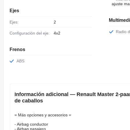
ajuste ma
Ejes
Multimed
Ejes:
2
Radio 
Configuración del eje:
4x2
Frenos
ABS
Información adicional — Renault Master 2-pa
de caballos
= Más opciones y accesorios =
- Airbag conductor
- Airbag pasajero