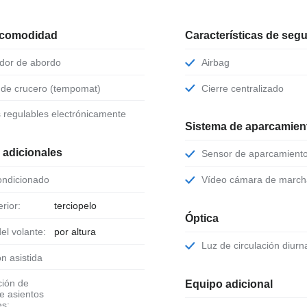
 comodidad
Características de seg
ador de abordo
Airbag
l de crucero (tempomat)
Cierre centralizado
s regulables electrónicamente
Sistema de aparcamient
 adicionales
Sensor de aparcamient
condicionado
Vídeo cámara de march
erior:
terciopelo
Óptica
del volante:
por altura
Luz de circulación diurn
ión asistida
Equipo adicional
de asientos
es: