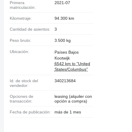
Primera
2021-07
matriculación:
Kilometraje:
94.300 km
Cantidad de asientos:
3
Peso bruto:
3.500 kg
Ubicación:
Países Bajos
Kootwijk
6542 km to "United
States/Columbus"
Id. de stock del
340213684
vendedor:
Opciones de
leasing (alquiler con
transacción:
opción a compra)
Fecha de publicación:
más de 1 mes