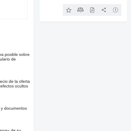
ea posible sobre
ulario de
ecio de la oferta
defectos ocultos
es y documentos
erva» de su