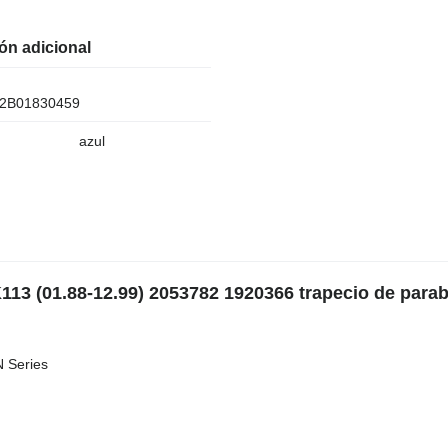
ón adicional
2B01830459
azul
113 (01.88-12.99) 2053782 1920366 trapecio de parab
N Series