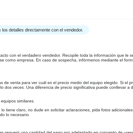
 los detalles directamente con el vendedor.
tacto con el verdadero vendedor. Recopile toda la información que le s
arse como empresa. En caso de sospecha, infórmenos mediante el form
de venta para ver cuál es el precio medio del equipo elegido. Si el pr
o dos veces. Una diferencia de precio significativa puede conllevar a 
equipos similares.
tiene claro, no dude en solicitar aclaraciones, pida fotos adicional
do lo necesario.
en requerir una cantidad del pago por adelantado en concepto de «res