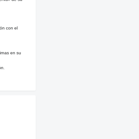
ón con el
nimas en su
ón.