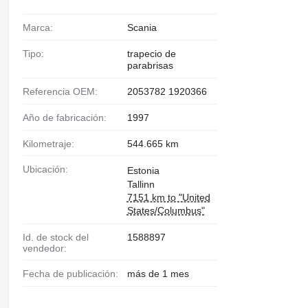
Marca:
Scania
Tipo:
trapecio de
parabrisas
Referencia OEM:
2053782 1920366
Año de fabricación:
1997
Kilometraje:
544.665 km
Ubicación:
Estonia
Tallinn
7151 km to "United
States/Columbus"
Id. de stock del
1588897
vendedor:
Fecha de publicación:
más de 1 mes