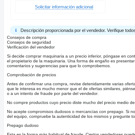
Solicitar información adicional
Descripción proporcionada por el vendedor. Verifique todos
Consejos de compra
Consejos de seguridad
Verificación del vendedor
Si decide comprar maquinaria a un precio inferior, póngase en con
el propietario de la maquinaria. Una forma de engaño es present
comentarios y sugerencias para que lo comprobemos.
Comprobación de precios
Antes de confirmar una compra, revise detenidamente varias ofertas 
que le interesa es mucho menor que el de ofertas similares, piénsel
o a un intento de fraude por parte del vendedor.
No compre productos cuyo precio diste mucho del precio medio de 
No acepte compromisos dudosos o mercancías con prepago. Si no lo 
del equipo, compruebe la autenticidad de los mismos y pregunte to
Prepago dudoso
Esta es la forma más habitual de fraude. Ciertos vendedores pued