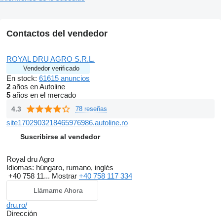
Contactos del vendedor
ROYAL DRU AGRO S.R.L.
Vendedor verificado
En stock:
61615 anuncios
2
años en Autoline
5
años en el mercado
4.3
78 reseñas
site1702903218465976986.autoline.ro
Suscribirse al vendedor
Royal dru Agro
Idiomas:
húngaro, rumano, inglés
+40 758 11...
Mostrar
+40 758 117 334
Llámame Ahora
dru.ro/
Dirección