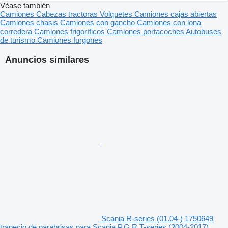
Véase también
Camiones
Cabezas tractoras
Volquetes
Camiones cajas abiertas
Camiones chasis
Camiones con gancho
Camiones con lona
corredera
Camiones frigoríficos
Camiones portacoches
Autobuses
de turismo
Camiones furgones
Anuncios similares
Scania R-series (01.04-) 1750649
trapecio de parabrisas para Scania P,G,R,T-series (2004-2017)