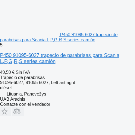
P450 91095-6027 trapecio de
parabrisas para Scania L,P,G,R,S series camión
5
P450 91095-6027 trapecio de parabrisas para Scania
L,P,G,R,S series camión
49,59 €
Sin IVA
Trapecio de parabrisas
91095-6027, 91095 6027, Left ant right
diésel
Lituania, Panevėžys
UAB Aradnis
Contacte con el vendedor