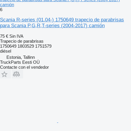
camión
6
Scania R-series (01.04-) 1750649 trapecio de parabrisas
para Scania P,G,R,T-series (2004-2017) camión
75 €
Sin IVA
Trapecio de parabrisas
1750649 1803529 1751579
diésel
Estonia, Tallinn
TruckParts Eesti OÜ
Contacte con el vendedor