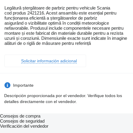
Legătură ștergătoare de parbriz pentru vehicule Scania
cod produs 2421216. Acest ansamblu este esențial pentru
funcționarea eficientă a ștergătoarelor de parbriz
asigurând o vizibilitate optimă în condiții meteorologice
nefavorabile. Produsul include componentele necesare pentru
montare și este fabricat din materiale durabile pentru a rezista
uzurii și coroziunii. Dimensiunile exacte sunt indicate în imagine
alături de o riglă de măsurare pentru referință
Solicitar información adicional
Importante
Descripción proporcionada por el vendedor. Verifique todos los
detalles directamente con el vendedor.
Consejos de compra
Consejos de seguridad
Verificación del vendedor