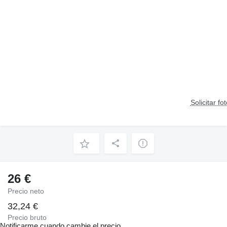
Solicitar fo
26 €
Precio neto
32,24 €
Precio bruto
Notificarme cuando cambie el precio