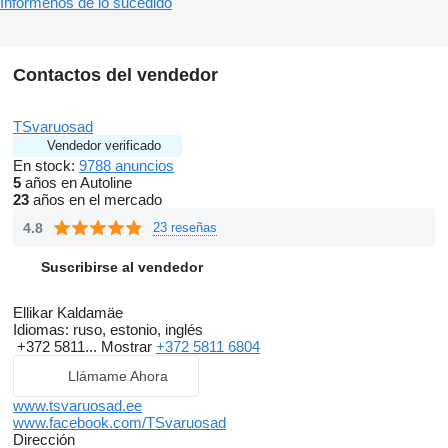
Infórmenos de lo sucedido
Contactos del vendedor
TSvaruosad
Vendedor verificado
En stock:
9788 anuncios
5
años en Autoline
23
años en el mercado
4.8
23 reseñas
Suscribirse al vendedor
Ellikar Kaldamäe
Idiomas:
ruso, estonio, inglés
+372 5811...
Mostrar
+372 5811 6804
Llámame Ahora
www.tsvaruosad.ee
www.facebook.com/TSvaruosad
Dirección