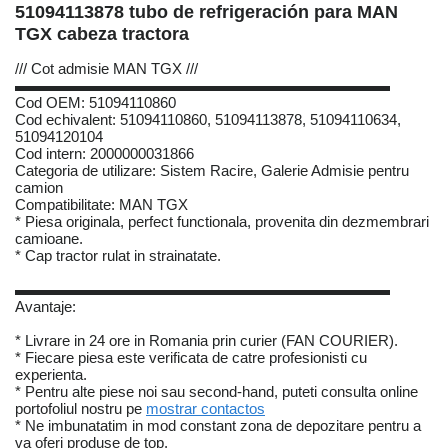
51094113878 tubo de refrigeración para MAN
TGX cabeza tractora
/// Cot admisie MAN TGX ///
▬▬▬▬▬▬▬▬▬▬▬▬▬▬▬▬▬▬▬▬▬▬▬▬▬
Cod OEM: 51094110860
Cod echivalent: 51094110860, 51094113878, 51094110634,
51094120104
Cod intern: 2000000031866
Categoria de utilizare: Sistem Racire, Galerie Admisie pentru
camion
Compatibilitate: MAN TGX
* Piesa originala, perfect functionala, provenita din dezmembrari
camioane.
* Cap tractor rulat in strainatate.
▬▬▬▬▬▬▬▬▬▬▬▬▬▬▬▬▬▬▬▬▬▬▬▬▬
Avantaje:
* Livrare in 24 ore in Romania prin curier (FAN COURIER).
* Fiecare piesa este verificata de catre profesionisti cu
experienta.
* Pentru alte piese noi sau second-hand, puteti consulta online
portofoliul nostru pe
mostrar contactos
* Ne imbunatatim in mod constant zona de depozitare pentru a
va oferi produse de top.