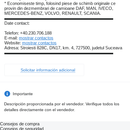
* Economiseste timp, folosind piese de schimb originale ce
provin din dezmembrari de camioane DAF, MAN, IVECO,
MERCEDES-BENZ, VOLVO, RENAULT, SCANIA.
▬▬▬▬▬▬▬▬▬▬▬▬▬▬▬▬▬▬▬▬▬▬▬▬▬
Date contact:
Telefon: +40.230.706.188
E-mail:
mostrar contactos
Website:
mostrar contactos
Adresa: Stroiesti 828C, DN17, km. 4, 727500, judetul Suceava
▬▬▬▬▬▬▬▬▬▬▬▬▬▬▬▬▬▬▬▬▬▬▬▬▬
Solicitar información adicional
Importante
Descripción proporcionada por el vendedor. Verifique todos los
detalles directamente con el vendedor.
Consejos de compra
Consejos de seguridad