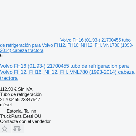
Volvo FH16 (01.93-) 21700455 tubo
de refrigeración para Volvo FH12, FH16, NH12, FH, VNL780 (1993-
2014) cabeza tractora
6
Volvo FH16 (01.93-) 21700455 tubo de refrigeración para
Volvo FH12, FH16, NH12, FH, VNL780 (1993-2014) cabeza
tractora
112,90 €
Sin IVA
Tubo de refrigeración
21700455 23347547
diésel
Estonia, Tallinn
TruckParts Eesti OÜ
Contacte con el vendedor