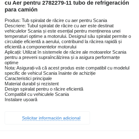
cu Aer pentru 2782279-11 tubo de refrigeración
para camión
Produs: Tub spiralat de răcire cu aer pentru Scania
Descriere: Tubul spiralat de răcire cu aer este destinat
vehiculelor Scania și este esențial pentru menținerea unei
temperaturi optime a motorului. Designul său spiralat permite o
circulație eficientă a aerului, contribuind la răcirea rapidă și
eficientă a componentelor motorului
Aplicații: Utilizat în sistemele de răcire ale motoarelor Scania
pentru a preveni supraîncălzirea și a asigura performanțe
optime
Nota: Asigurați-vă că acest produs este compatibil cu modelul
specific de vehicul Scania înainte de achiziție
Caracteristici principale
Material durabil și rezistent
Design spiralat pentru o răcire eficientă
Compatibil cu vehiculele Scania
Instalare ușoară
Solicitar información adicional