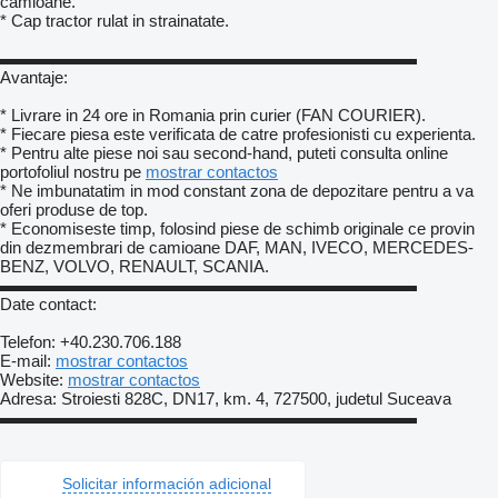
camioane.
* Cap tractor rulat in strainatate.
▬▬▬▬▬▬▬▬▬▬▬▬▬▬▬▬▬▬▬▬▬▬▬▬▬
Avantaje:
* Livrare in 24 ore in Romania prin curier (FAN COURIER).
* Fiecare piesa este verificata de catre profesionisti cu experienta.
* Pentru alte piese noi sau second-hand, puteti consulta online
portofoliul nostru pe
mostrar contactos
* Ne imbunatatim in mod constant zona de depozitare pentru a va
oferi produse de top.
* Economiseste timp, folosind piese de schimb originale ce provin
din dezmembrari de camioane DAF, MAN, IVECO, MERCEDES-
BENZ, VOLVO, RENAULT, SCANIA.
▬▬▬▬▬▬▬▬▬▬▬▬▬▬▬▬▬▬▬▬▬▬▬▬▬
Date contact:
Telefon: +40.230.706.188
E-mail:
mostrar contactos
Website:
mostrar contactos
Adresa: Stroiesti 828C, DN17, km. 4, 727500, judetul Suceava
▬▬▬▬▬▬▬▬▬▬▬▬▬▬▬▬▬▬▬▬▬▬▬▬▬
Solicitar información adicional