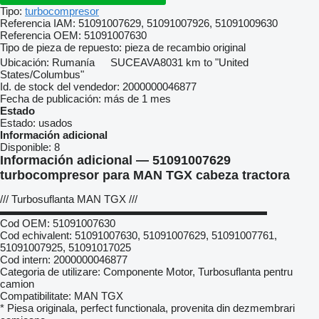
Tipo:
turbocompresor
Referencia IAM:
51091007629, 51091007926, 51091009630
Referencia OEM:
51091007630
Tipo de pieza de repuesto:
pieza de recambio original
Ubicación:
Rumanía
SUCEAVA
8031 km to "United
States/Columbus"
Id. de stock del vendedor:
2000000046877
Fecha de publicación:
más de 1 mes
Estado
Estado:
usados
Información adicional
Disponible:
8
Información adicional — 51091007629
turbocompresor para MAN TGX cabeza tractora
/// Turbosuflanta MAN TGX ///
▬▬▬▬▬▬▬▬▬▬▬▬▬▬▬▬▬▬▬▬▬▬▬▬▬
Cod OEM: 51091007630
Cod echivalent: 51091007630, 51091007629, 51091007761,
51091007925, 51091017025
Cod intern: 2000000046877
Categoria de utilizare: Componente Motor, Turbosuflanta pentru
camion
Compatibilitate: MAN TGX
* Piesa originala, perfect functionala, provenita din dezmembrari