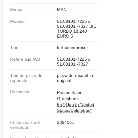
Marca:
MAN
Modelo:
51.09101-7225 //
51.09101 -7327 BIE
TURBO 18.240
EURO 5
Tipo:
turbocompresor
Referencia IAM:
51.09101-7225 //
51.09101 -7327
Tipo de pieza de
pieza de recambio
repuesto:
original
Ubicación:
Países Bajos
Groesbeek
6573 km to "United
States/Columbus"
Id. de stock del
2894061
vendedor: