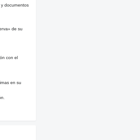
es y documentos
erva» de su
ón con el
nimas en su
ón.