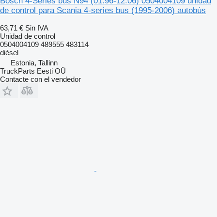
Bosch 4-Series bus N94 (01.96-12.06) 0504004109 unidad
de control para Scania 4-series bus (1995-2006) autobús
63,71 €
Sin IVA
Unidad de control
0504004109 489555 483114
diésel
Estonia, Tallinn
TruckParts Eesti OÜ
Contacte con el vendedor