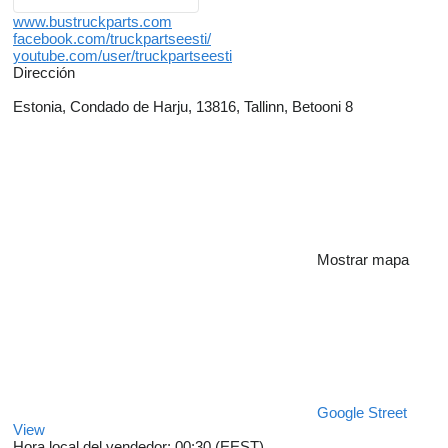
www.bustruckparts.com
facebook.com/truckpartseesti/
youtube.com/user/truckpartseesti
Dirección
Estonia, Condado de Harju, 13816, Tallinn, Betooni 8
Mostrar mapa
Google Street
View
Hora local del vendedor: 00:30 (EEST)