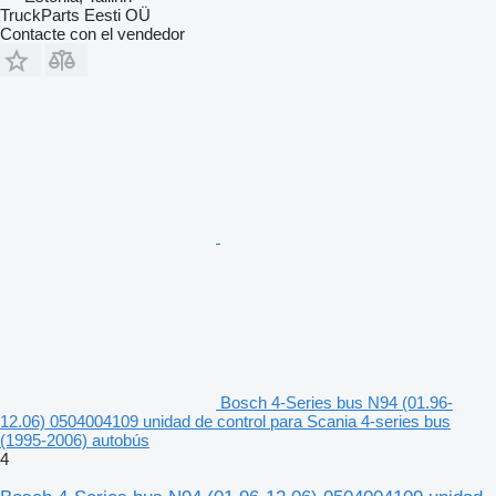
TruckParts Eesti OÜ
Contacte con el vendedor
Bosch 4-Series bus N94 (01.96-
12.06) 0504004109 unidad de control para Scania 4-series bus
(1995-2006) autobús
4