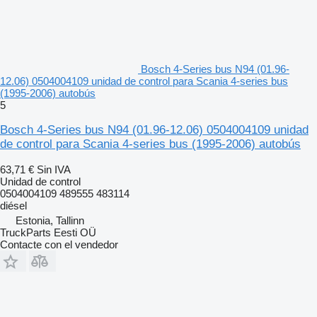
Bosch 4-Series bus N94 (01.96-
12.06) 0504004109 unidad de control para Scania 4-series bus
(1995-2006) autobús
5
Bosch 4-Series bus N94 (01.96-12.06) 0504004109 unidad
de control para Scania 4-series bus (1995-2006) autobús
63,71 €
Sin IVA
Unidad de control
0504004109 489555 483114
diésel
Estonia, Tallinn
TruckParts Eesti OÜ
Contacte con el vendedor