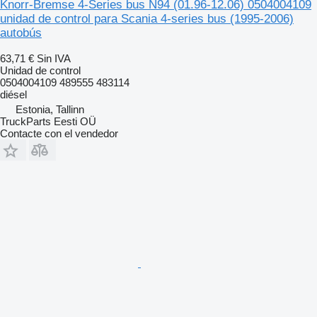
Knorr-Bremse 4-Series bus N94 (01.96-12.06) 0504004109
unidad de control para Scania 4-series bus (1995-2006)
autobús
63,71 €
Sin IVA
Unidad de control
0504004109 489555 483114
diésel
Estonia, Tallinn
TruckParts Eesti OÜ
Contacte con el vendedor