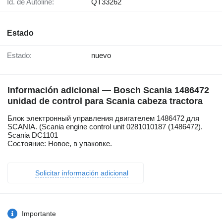
Id. de Autoline:
QT33262
Estado
Estado:
nuevo
Información adicional — Bosch Scania 1486472
unidad de control para Scania cabeza tractora
Блок электронный управления двигателем 1486472 для
SCANIA. (Scania engine control unit 0281010187 (1486472).
Scania DC1101
Состояние: Новое, в упаковке.
Solicitar información adicional
Importante