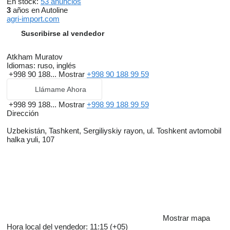
En stock:
53 anuncios
3
años en Autoline
agri-import.com
Suscribirse al vendedor
Atkham Muratov
Idiomas:
ruso, inglés
+998 90 188...
Mostrar
+998 90 188 99 59
Llámame Ahora
+998 99 188...
Mostrar
+998 99 188 99 59
Dirección
Uzbekistán, Tashkent, Sergiliyskiy rayon, ul. Toshkent avtomobil
halka yuli, 107
Mostrar mapa
Hora local del vendedor: 11:15 (+05)