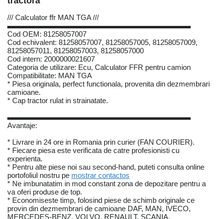
tractora
/// Calculator ffr MAN TGA ///
▬▬▬▬▬▬▬▬▬▬▬▬▬▬▬▬▬▬▬▬▬▬▬▬▬
Cod OEM: 81258057007
Cod echivalent: 81258057007, 81258057005, 81258057009,
81258057011, 81258057003, 81258057000
Cod intern: 2000000021607
Categoria de utilizare: Ecu, Calculator FFR pentru camion
Compatibilitate: MAN TGA
* Piesa originala, perfect functionala, provenita din dezmembrari
camioane.
* Cap tractor rulat in strainatate.
▬▬▬▬▬▬▬▬▬▬▬▬▬▬▬▬▬▬▬▬▬▬▬▬▬
Avantaje:
* Livrare in 24 ore in Romania prin curier (FAN COURIER).
* Fiecare piesa este verificata de catre profesionisti cu
experienta.
* Pentru alte piese noi sau second-hand, puteti consulta online
portofoliul nostru pe
mostrar contactos
* Ne imbunatatim in mod constant zona de depozitare pentru a
va oferi produse de top.
* Economiseste timp, folosind piese de schimb originale ce
provin din dezmembrari de camioane DAF, MAN, IVECO,
MERCEDES-BENZ, VOLVO, RENAULT, SCANIA.