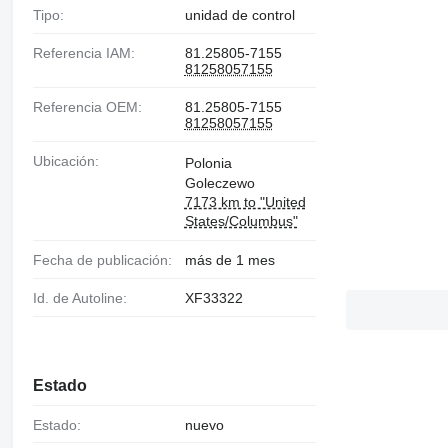
Tipo:
unidad de control
Referencia IAM:
81.25805-7155
81258057155
Referencia OEM:
81.25805-7155
81258057155
Ubicación:
Polonia
Goleczewo
7173 km to "United
States/Columbus"
Fecha de publicación:
más de 1 mes
Id. de Autoline:
XF33322
Estado
Estado:
nuevo