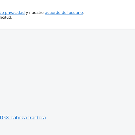
 de privacidad
y nuestro
acuerdo del usuario
.
icitud.
TGX cabeza tractora