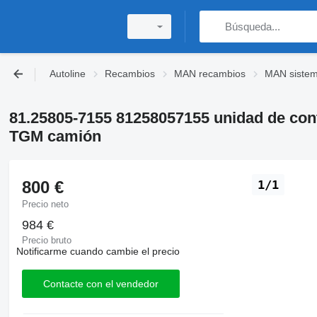
Autoline
Recambios
MAN recambios
MAN sistema
81.25805-7155 81258057155 unidad de c
TGM camión
800 €
1/1
Precio neto
984 €
Precio bruto
Notificarme cuando cambie el precio
Contacte con el vendedor