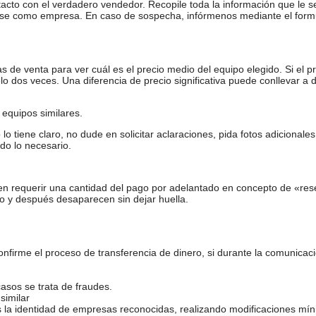
tacto con el verdadero vendedor. Recopile toda la información que le s
arse como empresa. En caso de sospecha, infórmenos mediante el form
de venta para ver cuál es el precio medio del equipo elegido. Si el pr
o dos veces. Una diferencia de precio significativa puede conllevar a 
equipos similares.
tiene claro, no dude en solicitar aclaraciones, pida fotos adicional
do lo necesario.
en requerir una cantidad del pago por adelantado en concepto de «res
o y después desaparecen sin dejar huella.
firme el proceso de transferencia de dinero, si durante la comunicaci
casos se trata de fraudes.
similar
s la identidad de empresas reconocidas, realizando modificaciones mí