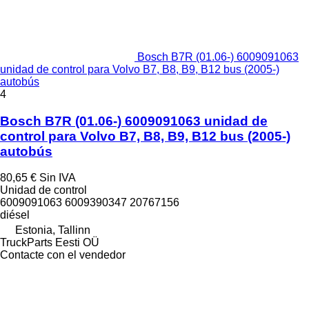
Bosch B7R (01.06-) 6009091063
unidad de control para Volvo B7, B8, B9, B12 bus (2005-)
autobús
4
Bosch B7R (01.06-) 6009091063 unidad de
control para Volvo B7, B8, B9, B12 bus (2005-)
autobús
80,65 €
Sin IVA
Unidad de control
6009091063 6009390347 20767156
diésel
Estonia, Tallinn
TruckParts Eesti OÜ
Contacte con el vendedor