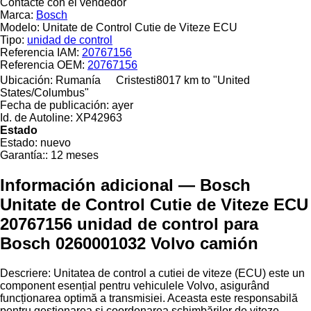
Contacte con el vendedor
Marca:
Bosch
Modelo:
Unitate de Control Cutie de Viteze ECU
Tipo:
unidad de control
Referencia IAM:
20767156
Referencia OEM:
20767156
Ubicación:
Rumanía
Cristesti
8017 km to "United
States/Columbus"
Fecha de publicación:
ayer
Id. de Autoline:
XP42963
Estado
Estado:
nuevo
Garantía::
12 meses
Información adicional — Bosch
Unitate de Control Cutie de Viteze ECU
20767156 unidad de control para
Bosch 0260001032 Volvo camión
Descriere: Unitatea de control a cutiei de viteze (ECU) este un
component esențial pentru vehiculele Volvo, asigurând
funcționarea optimă a transmisiei. Aceasta este responsabilă
pentru gestionarea și coordonarea schimbărilor de viteze,