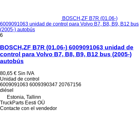
BOSCH,ZF B7R (01.06-)
6009091063 unidad de control para Volvo B7, B8, B9, B12 bus
(2005-) autobús
6
BOSCH,ZF B7R (01.06-) 6009091063 unidad de
control para Volvo B7, B8, B9, B12 bus (2005-)
autobús
80,65 €
Sin IVA
Unidad de control
6009091063 6009390347 20767156
diésel
Estonia, Tallinn
TruckParts Eesti OÜ
Contacte con el vendedor