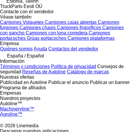
Estonia, Tallinn
TruckParts Eesti OÜ
Contacte con el vendedor
Véase también
Camiones
Volquetes
Camiones cajas abiertas
Camiones
furgones
Camiones chasis
Camiones frigoríficos
Camiones
con gancho
Camiones con lona corredera
Camiones
portacoches
Grúas portacoches
Camiones plataformas
Empresa
Quiénes somos
Ayuda
Contactos del vendedor
España / Español
Información
Términos y condiciones
Política de privacidad
Consejos de
seguridad
Reseñas de Autoline
Catálogo de marcas
Nuestras ofertas
Publicidad en Autoline
Publicar el anuncio
Publicar un banner
Programa de afiliados
Empresas
Nuestros proyectos
Autoline™
Machineryline™
Agroline™
© 2026 Linemedia
Descargar nuestras aplicaciones