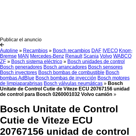
Publicar el anuncio
Autoline
»
Recambios
»
Bosch recambios
DAF
IVECO
Knorr-
Bremse
MAN
Mercedes-Benz
Renault
Scania
Volvo
WABCO
ZF
»
Bosch sistema eléctrico
»
Bosch unidades de control
Bosch generadores
Bosch arrancadores
Bosch sensores
Bosch inyectores
Bosch bombas de combustible
Bosch
bombas AdBlue
Bosch bombas de inyección
Bosch motores
de limpiaparabrisas
Bosch válvulas neumáticas
»
Bosch
Unitate de Control Cutie de Viteze ECU 20767156 unidad
de control para Bosch 0260001032 Volvo camión
»
Bosch Unitate de Control
Cutie de Viteze ECU
20767156 unidad de control