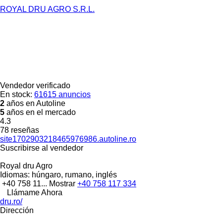
ROYAL DRU AGRO S.R.L.
Vendedor verificado
En stock:
61615 anuncios
2
años en Autoline
5
años en el mercado
4.3
78 reseñas
site1702903218465976986.autoline.ro
Suscribirse al vendedor
Royal dru Agro
Idiomas:
húngaro, rumano, inglés
+40 758 11...
Mostrar
+40 758 117 334
Llámame Ahora
dru.ro/
Dirección