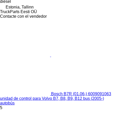
diésel
Estonia, Tallinn
TruckParts Eesti OÜ
Contacte con el vendedor
Bosch B7R (01.06-) 6009091063
unidad de control para Volvo B7, B8, B9, B12 bus (2005-)
autobús
5