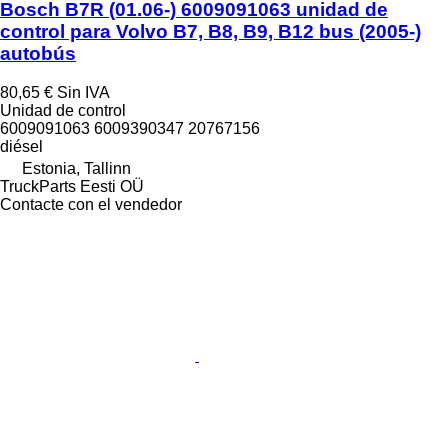
Bosch B7R (01.06-) 6009091063 unidad de
control para Volvo B7, B8, B9, B12 bus (2005-)
autobús
80,65 €
Sin IVA
Unidad de control
6009091063 6009390347 20767156
diésel
Estonia, Tallinn
TruckParts Eesti OÜ
Contacte con el vendedor