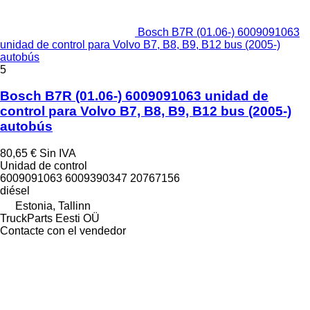
Bosch B7R (01.06-) 6009091063
unidad de control para Volvo B7, B8, B9, B12 bus (2005-)
autobús
5
Bosch B7R (01.06-) 6009091063 unidad de
control para Volvo B7, B8, B9, B12 bus (2005-)
autobús
80,65 €
Sin IVA
Unidad de control
6009091063 6009390347 20767156
diésel
Estonia, Tallinn
TruckParts Eesti OÜ
Contacte con el vendedor