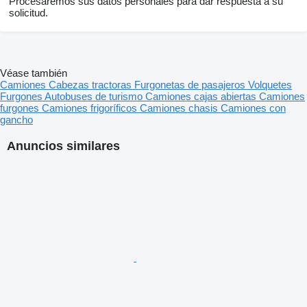
Procesaremos sus datos personales para dar respuesta a su
solicitud.
Véase también
Camiones
Cabezas tractoras
Furgonetas de pasajeros
Volquetes
Furgones
Autobuses de turismo
Camiones cajas abiertas
Camiones
furgones
Camiones frigoríficos
Camiones chasis
Camiones con
gancho
Anuncios similares