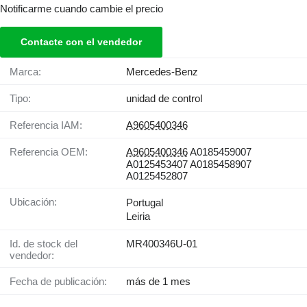
Notificarme cuando cambie el precio
Contacte con el vendedor
Marca:
Mercedes-Benz
Tipo:
unidad de control
Referencia IAM:
A9605400346
Referencia OEM:
A9605400346
A0185459007
A0125453407 A0185458907
A0125452807
Ubicación:
Portugal
Leiria
Id. de stock del
MR400346U-01
vendedor:
Fecha de publicación:
más de 1 mes