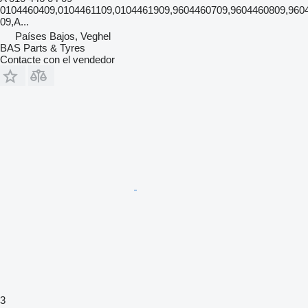
0104460409,0104461109,0104461909,9604460709,9604460809,960
09,A...
Países Bajos, Veghel
BAS Parts & Tyres
Contacte con el vendedor
3