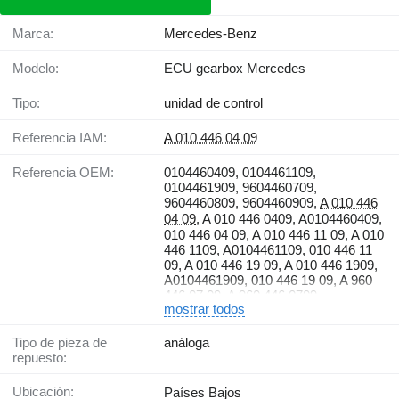
Marca:
Mercedes-Benz
Modelo:
ECU gearbox Mercedes
Tipo:
unidad de control
Referencia IAM:
A 010 446 04 09
Referencia OEM:
0104460409, 0104461109,
0104461909, 9604460709,
9604460809, 9604460909,
A 010 446
04 09
, A 010 446 0409, A0104460409,
010 446 04 09, A 010 446 11 09, A 010
446 1109, A0104461109, 010 446 11
09, A 010 446 19 09, A 010 446 1909,
A0104461909, 010 446 19 09, A 960
446 07 09, A 960 446 0709,
mostrar todos
A9604460709, 960 446 07 09, A 960
446 08 09, A 960 446 0809,
A9604460809, 960 446 08 09, A 960
Tipo de pieza de
análoga
446 09 09, A 960 446 0909,
repuesto:
A9604460909, 960 446 09 09
Ubicación:
Países Bajos