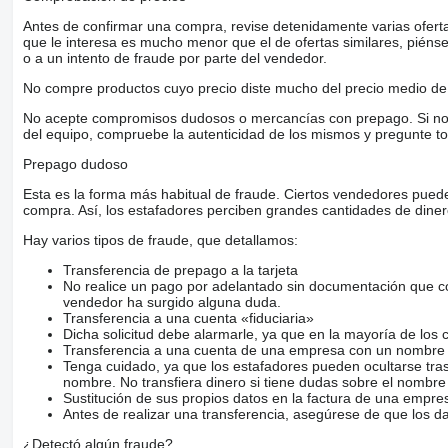
Antes de confirmar una compra, revise detenidamente varias ofertas 
que le interesa es mucho menor que el de ofertas similares, piénsel
o a un intento de fraude por parte del vendedor.
No compre productos cuyo precio diste mucho del precio medio de 
No acepte compromisos dudosos o mercancías con prepago. Si no lo 
del equipo, compruebe la autenticidad de los mismos y pregunte to
Prepago dudoso
Esta es la forma más habitual de fraude. Ciertos vendedores pued
compra. Así, los estafadores perciben grandes cantidades de diner
Hay varios tipos de fraude, que detallamos:
Transferencia de prepago a la tarjeta
No realice un pago por adelantado sin documentación que con
vendedor ha surgido alguna duda.
Transferencia a una cuenta «fiduciaria»
Dicha solicitud debe alarmarle, ya que en la mayoría de los 
Transferencia a una cuenta de una empresa con un nombre 
Tenga cuidado, ya que los estafadores pueden ocultarse tra
nombre. No transfiera dinero si tiene dudas sobre el nombre
Sustitución de sus propios datos en la factura de una empre
Antes de realizar una transferencia, asegúrese de que los d
¿Detectó algún fraude?