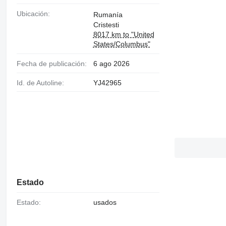
Ubicación:
Rumanía
Cristesti
8017 km to "United
States/Columbus"
Fecha de publicación:
6 ago 2026
Id. de Autoline:
YJ42965
Estado
Estado:
usados