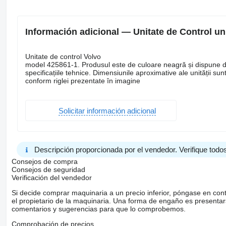
Información adicional — Unitate de Control u
Unitate de control Volvo
model 425861-1. Produsul este de culoare neagră și dispune de 
specificațiile tehnice. Dimensiunile aproximative ale unității s
conform riglei prezentate în imagine
Solicitar información adicional
Descripción proporcionada por el vendedor. Verifique todos
Consejos de compra
Consejos de seguridad
Verificación del vendedor
Si decide comprar maquinaria a un precio inferior, póngase en con
el propietario de la maquinaria. Una forma de engaño es present
comentarios y sugerencias para que lo comprobemos.
Comprobación de precios