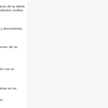
ecio de la oferta
defectos ocultos
es y documentos
erva» de su
ón con el
nimas en su
ón.