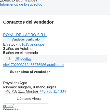
¿Detectó algún fraude?
Infórmenos de lo sucedido
Contactos del vendedor
ROYAL DRU AGRO S.R.L.
Vendedor verificado
En stock:
61615 anuncios
2
años en Autoline
5
años en el mercado
4.3
78 reseñas
site1702903218465976986.autoline.ro
Suscribirse al vendedor
Royal dru Agro
Idiomas:
húngaro, rumano, inglés
+40 758 11...
Mostrar
+40 758 117 334
Llámame Ahora
dru.ro/
Dirección