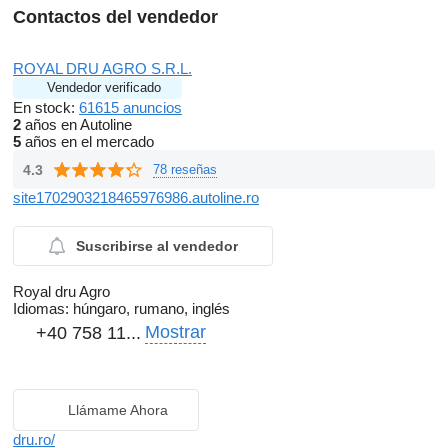
Contactos del vendedor
ROYAL DRU AGRO S.R.L.
Vendedor verificado
En stock:
61615 anuncios
2
años en Autoline
5
años en el mercado
4.3
78 reseñas
site1702903218465976986.autoline.ro
Suscribirse al vendedor
Royal dru Agro
Idiomas:
húngaro, rumano, inglés
Mostrar
+40 758 11...
Llámame Ahora
dru.ro/