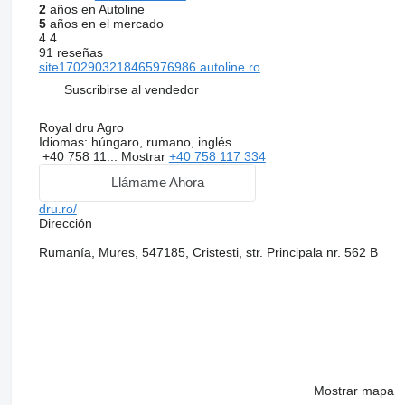
2
años en Autoline
5
años en el mercado
4.4
91 reseñas
site1702903218465976986.autoline.ro
Suscribirse al vendedor
Royal dru Agro
Idiomas:
húngaro, rumano, inglés
+40 758 11...
Mostrar
+40 758 117 334
Llámame Ahora
dru.ro/
Dirección
Rumanía, Mures, 547185, Cristesti, str. Principala nr. 562 B
Mostrar mapa