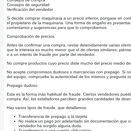
Consejos de compra
Consejos de seguridad
Verificación del vendedor
Si decide comprar maquinaria a un precio inferior, póngase en con
el propietario de la maquinaria. Una forma de engaño es present
comentarios y sugerencias para que lo comprobemos.
Comprobación de precios
Antes de confirmar una compra, revise detenidamente varias ofertas 
que le interesa es mucho menor que el de ofertas similares, piénsel
o a un intento de fraude por parte del vendedor.
No compre productos cuyo precio diste mucho del precio medio de 
No acepte compromisos dudosos o mercancías con prepago. Si no lo 
del equipo, compruebe la autenticidad de los mismos y pregunte to
Prepago dudoso
Esta es la forma más habitual de fraude. Ciertos vendedores pued
compra. Así, los estafadores perciben grandes cantidades de diner
Hay varios tipos de fraude, que detallamos:
Transferencia de prepago a la tarjeta
No realice un pago por adelantado sin documentación que con
vendedor ha surgido alguna duda.
Transferencia a una cuenta «fiduciaria»