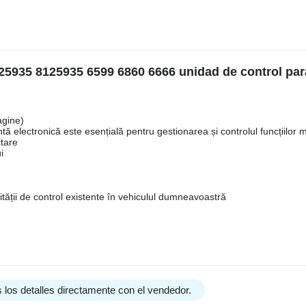
825935 8125935 6599 6860 6666 unidad de control pa
agine)
lectronică este esențială pentru gestionarea și controlul funcțiilor mu
ctare
i
tății de control existente în vehiculul dumneavoastră
 los detalles directamente con el vendedor.