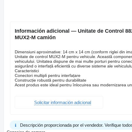
Información adicional — Unitate de Control 8
MUX2-M camión
Dimensiuni aproximative: 14 cm x 14 cm (conform riglei din im
Unitate de control MUX2-M pentru vehicule. Această componentă e
vehiculului. Unitatea dispune de mai multe porturi pentru cone
asigurând o interfață eficientă cu diverse sisteme ale vehicululu
Caracteristici
Conectori multipli pentru interfațare
Construcție robustă pentru durabilitate
Acest produs este ideal pentru înlocuirea sau modernizarea uni
Solicitar información adicional
Descripción proporcionada por el vendedor. Verifique todos