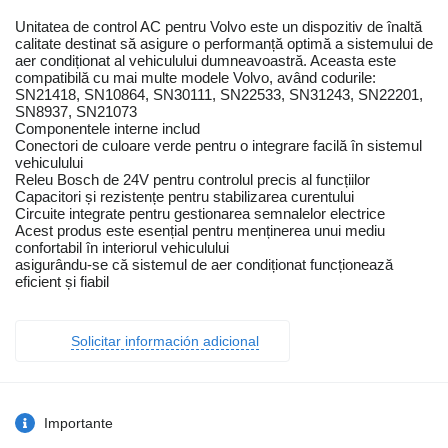
Unitatea de control AC pentru Volvo este un dispozitiv de înaltă
calitate destinat să asigure o performanță optimă a sistemului de
aer condiționat al vehiculului dumneavoastră. Aceasta este
compatibilă cu mai multe modele Volvo, având codurile:
SN21418, SN10864, SN30111, SN22533, SN31243, SN22201,
SN8937, SN21073
Componentele interne includ
Conectori de culoare verde pentru o integrare facilă în sistemul
vehiculului
Releu Bosch de 24V pentru controlul precis al funcțiilor
Capacitori și rezistențe pentru stabilizarea curentului
Circuite integrate pentru gestionarea semnalelor electrice
Acest produs este esențial pentru menținerea unui mediu
confortabil în interiorul vehiculului
asigurându-se că sistemul de aer condiționat funcționează
eficient și fiabil
Solicitar información adicional
Importante