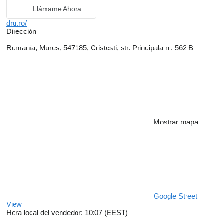
Llámame Ahora
dru.ro/
Dirección
Rumanía, Mures, 547185, Cristesti, str. Principala nr. 562 B
Mostrar mapa
Google Street
View
Hora local del vendedor: 10:07 (EEST)