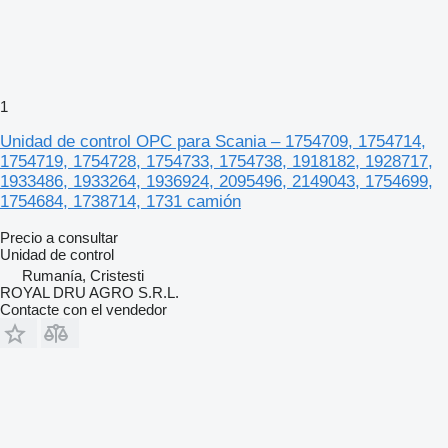
1
Unidad de control OPC para Scania – 1754709, 1754714,
1754719, 1754728, 1754733, 1754738, 1918182, 1928717,
1933486, 1933264, 1936924, 2095496, 2149043, 1754699,
1754684, 1738714, 1731 camión
Precio a consultar
Unidad de control
Rumanía, Cristesti
ROYAL DRU AGRO S.R.L.
Contacte con el vendedor