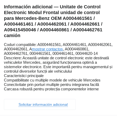
Información adicional — Unitate de Control
Electronic Modul Frontal unidad de control
para Mercedes-Benz OEM A0004461561 /
A0004461461 / A0004462061 / A0004462661 /
A09415450046 / A0004460861 / A0004462761
camión
Coduri compatibile: A0004461561, A0004461461, A0004462061,
A0004462661, A
mostrar contactos
, A0004460861,
A0004462761, 0004461561, 0004461461, 00044620-14
Descriere: Această unitate de control electronic este destinată
vehiculelor Mercedes, asigurând funcționarea optimă a
sistemelor electronice. Este importantă pentru managementul și
controlul diverselor funcții ale vehiculului
Caracteristici principale
Compatibilitate cu multiple modele de vehicule Mercedes
Conectivitate prin porturi multiple pentru integrarea facilă
Carcasa robustă pentru protecția componentelor interne
Solicitar información adicional