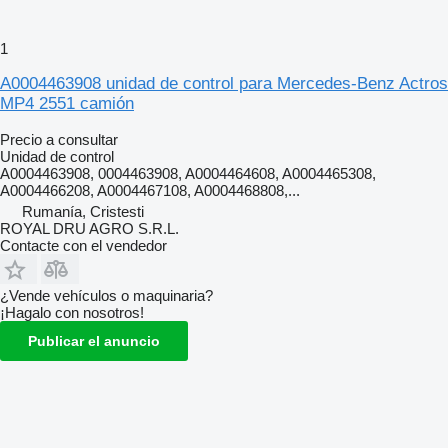
1
A0004463908 unidad de control para Mercedes-Benz Actros
MP4 2551 camión
Precio a consultar
Unidad de control
A0004463908, 0004463908, A0004464608, A0004465308,
A0004466208, A0004467108, A0004468808,...
Rumanía, Cristesti
ROYAL DRU AGRO S.R.L.
Contacte con el vendedor
¿Vende vehículos o maquinaria?
¡Hagalo con nosotros!
Publicar el anuncio