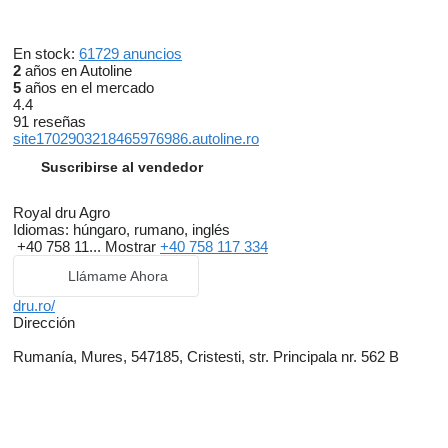
En stock:
61729 anuncios
2
años en Autoline
5
años en el mercado
4.4
91 reseñas
site1702903218465976986.autoline.ro
Suscribirse al vendedor
Royal dru Agro
Idiomas:
húngaro, rumano, inglés
+40 758 11...
Mostrar
+40 758 117 334
Llámame Ahora
dru.ro/
Dirección
Rumanía, Mures, 547185, Cristesti, str. Principala nr. 562 B