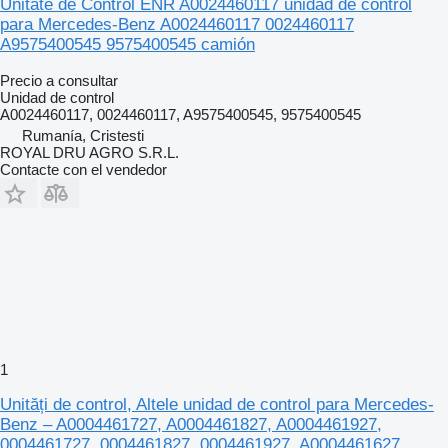
Unitate de Control ENR A0024460117 unidad de control
para Mercedes-Benz A0024460117 0024460117
A9575400545 9575400545 camión
Precio a consultar
Unidad de control
A0024460117, 0024460117, A9575400545, 9575400545
Rumanía, Cristesti
ROYAL DRU AGRO S.R.L.
Contacte con el vendedor
1
Unități de control, Altele unidad de control para Mercedes-
Benz – A0004461727, A0004461827, A0004461927,
0004461727, 0004461827, 0004461927, A0004461627,