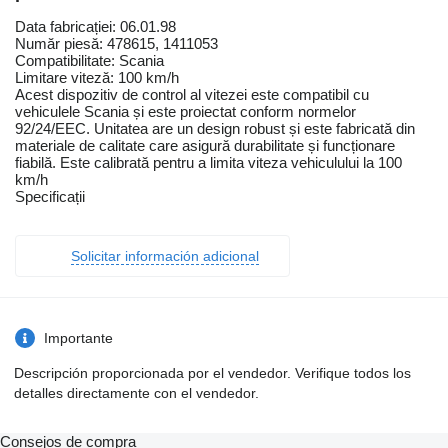
Data fabricației: 06.01.98
Număr piesă: 478615, 1411053
Compatibilitate: Scania
Limitare viteză: 100 km/h
Acest dispozitiv de control al vitezei este compatibil cu
vehiculele Scania și este proiectat conform normelor
92/24/EEC. Unitatea are un design robust și este fabricată din
materiale de calitate care asigură durabilitate și funcționare
fiabilă. Este calibrată pentru a limita viteza vehiculului la 100
km/h
Specificații
Solicitar información adicional
Importante
Descripción proporcionada por el vendedor. Verifique todos los
detalles directamente con el vendedor.
Consejos de compra