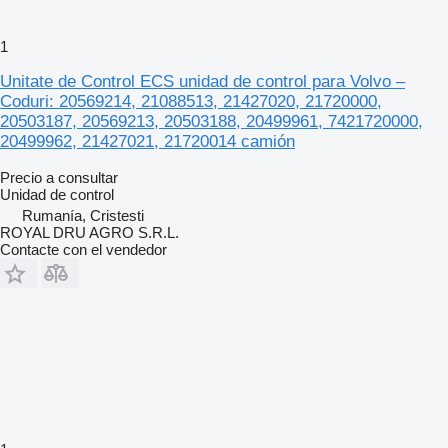
1
Unitate de Control ECS unidad de control para Volvo –
Coduri: 20569214, 21088513, 21427020, 21720000,
20503187, 20569213, 20503188, 20499961, 7421720000,
20499962, 21427021, 21720014 camión
Precio a consultar
Unidad de control
Rumanía, Cristesti
ROYAL DRU AGRO S.R.L.
Contacte con el vendedor