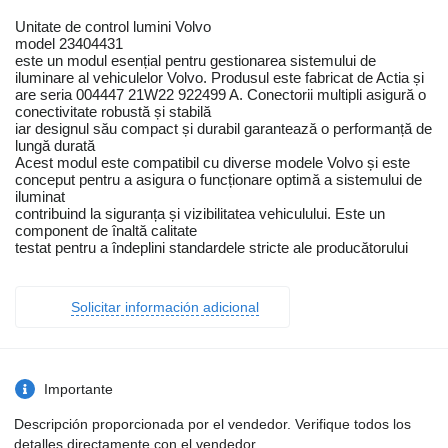
Unitate de control lumini Volvo
model 23404431
este un modul esențial pentru gestionarea sistemului de
iluminare al vehiculelor Volvo. Produsul este fabricat de Actia și
are seria 004447 21W22 922499 A. Conectorii multipli asigură o
conectivitate robustă și stabilă
iar designul său compact și durabil garantează o performanță de
lungă durată
Acest modul este compatibil cu diverse modele Volvo și este
conceput pentru a asigura o funcționare optimă a sistemului de
iluminat
contribuind la siguranța și vizibilitatea vehiculului. Este un
component de înaltă calitate
testat pentru a îndeplini standardele stricte ale producătorului
Solicitar información adicional
Importante
Descripción proporcionada por el vendedor. Verifique todos los
detalles directamente con el vendedor.