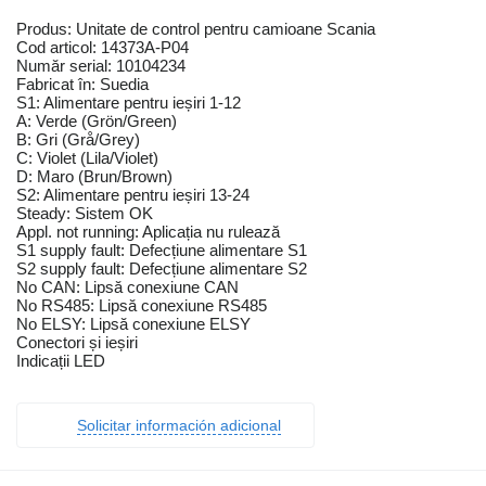
Produs: Unitate de control pentru camioane Scania
Cod articol: 14373A-P04
Număr serial: 10104234
Fabricat în: Suedia
S1: Alimentare pentru ieșiri 1-12
A: Verde (Grön/Green)
B: Gri (Grå/Grey)
C: Violet (Lila/Violet)
D: Maro (Brun/Brown)
S2: Alimentare pentru ieșiri 13-24
Steady: Sistem OK
Appl. not running: Aplicația nu rulează
S1 supply fault: Defecțiune alimentare S1
S2 supply fault: Defecțiune alimentare S2
No CAN: Lipsă conexiune CAN
No RS485: Lipsă conexiune RS485
No ELSY: Lipsă conexiune ELSY
Conectori și ieșiri
Indicații LED
Solicitar información adicional