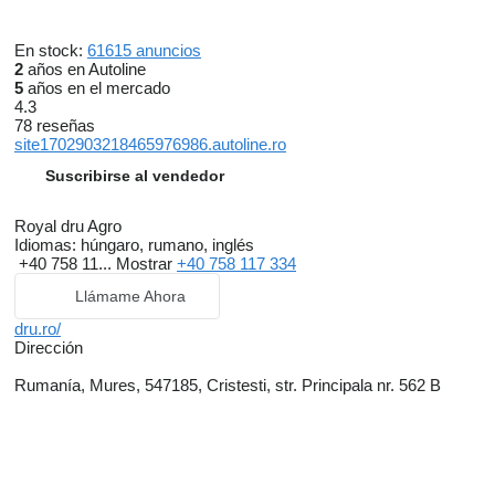
En stock:
61615 anuncios
2
años en Autoline
5
años en el mercado
4.3
78 reseñas
site1702903218465976986.autoline.ro
Suscribirse al vendedor
Royal dru Agro
Idiomas:
húngaro, rumano, inglés
+40 758 11...
Mostrar
+40 758 117 334
Llámame Ahora
dru.ro/
Dirección
Rumanía, Mures, 547185, Cristesti, str. Principala nr. 562 B