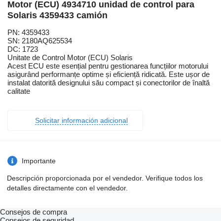
Motor (ECU) 4934710 unidad de control para
Solaris 4359433 camión
PN: 4359433
SN: 2180AQ625534
DC: 1723
Unitate de Control Motor (ECU) Solaris
Acest ECU este esențial pentru gestionarea funcțiilor motorului
asigurând performanțe optime și eficiență ridicată. Este ușor de
instalat datorită designului său compact și conectorilor de înaltă
calitate
Solicitar información adicional
Importante
Descripción proporcionada por el vendedor. Verifique todos los
detalles directamente con el vendedor.
Consejos de compra
Consejos de seguridad