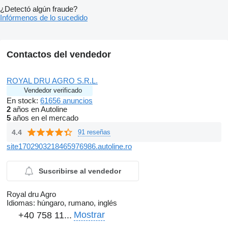
¿Detectó algún fraude?
Infórmenos de lo sucedido
Contactos del vendedor
ROYAL DRU AGRO S.R.L.
Vendedor verificado
En stock:
61656 anuncios
2
años en Autoline
5
años en el mercado
4.4
91 reseñas
site1702903218465976986.autoline.ro
Suscribirse al vendedor
Royal dru Agro
Idiomas:
húngaro, rumano, inglés
Mostrar
+40 758 11...