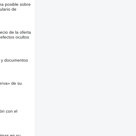
ea posible sobre
ulario de
ecio de la oferta
defectos ocultos
es y documentos
erva» de su
ón con el
nimas en su