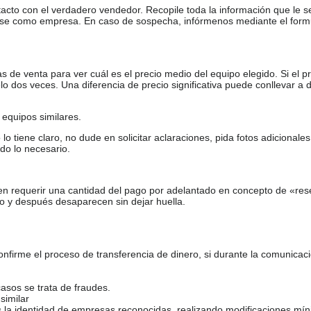
tacto con el verdadero vendedor. Recopile toda la información que le s
arse como empresa. En caso de sospecha, infórmenos mediante el form
de venta para ver cuál es el precio medio del equipo elegido. Si el pr
o dos veces. Una diferencia de precio significativa puede conllevar a 
equipos similares.
tiene claro, no dude en solicitar aclaraciones, pida fotos adicional
do lo necesario.
en requerir una cantidad del pago por adelantado en concepto de «res
o y después desaparecen sin dejar huella.
firme el proceso de transferencia de dinero, si durante la comunicaci
casos se trata de fraudes.
similar
s la identidad de empresas reconocidas, realizando modificaciones mí