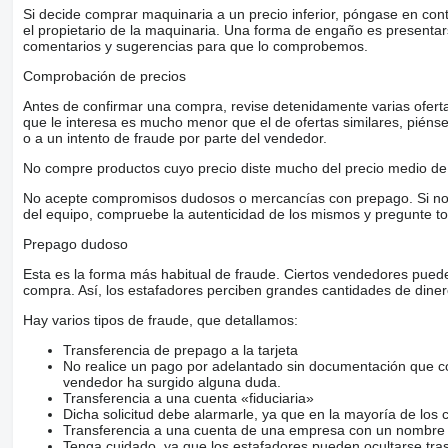
Si decide comprar maquinaria a un precio inferior, póngase en con
el propietario de la maquinaria. Una forma de engaño es present
comentarios y sugerencias para que lo comprobemos.
Comprobación de precios
Antes de confirmar una compra, revise detenidamente varias ofertas 
que le interesa es mucho menor que el de ofertas similares, piénsel
o a un intento de fraude por parte del vendedor.
No compre productos cuyo precio diste mucho del precio medio de 
No acepte compromisos dudosos o mercancías con prepago. Si no lo 
del equipo, compruebe la autenticidad de los mismos y pregunte to
Prepago dudoso
Esta es la forma más habitual de fraude. Ciertos vendedores pued
compra. Así, los estafadores perciben grandes cantidades de diner
Hay varios tipos de fraude, que detallamos:
Transferencia de prepago a la tarjeta
No realice un pago por adelantado sin documentación que con
vendedor ha surgido alguna duda.
Transferencia a una cuenta «fiduciaria»
Dicha solicitud debe alarmarle, ya que en la mayoría de los 
Transferencia a una cuenta de una empresa con un nombre 
Tenga cuidado, ya que los estafadores pueden ocultarse tra