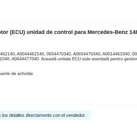
otor (ECU) unidad de control para Mercedes-Benz 14
0044462140, A0044462140, 0654470340, A0654470340, A0014463340, 0
040, A0644477040. Această unitate ECU este esențială pentru gestion
ainte de achiziție
 los detalles directamente con el vendedor.