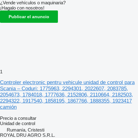
¿Vende vehículos o maquinaria?
¡Hagalo con nosotros!
Publicar el anuncio
1
Controler electronic pentru vehicule unidad de control para
Scania – Coduri: 1775963, 2294301, 2022607, 2083785,
2054673, 1784018, 1777636, 2152806, 2110664, 2182503,
2294322, 1917540, 1858195, 1867766, 1888355, 1923417
camión
Precio a consultar
Unidad de control
Rumanía, Cristesti
ROYAL DRU AGRO S.R.L.