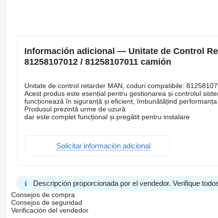
Información adicional — Unitate de Control R
81258107012 / 81258107011 camión
Unitate de control retarder MAN, coduri compatibile: 8125
Acest produs este esențial pentru gestionarea și controlul sist
funcționează în siguranță și eficient, îmbunătățind performanța
Produsul prezintă urme de uzură
dar este complet funcțional și pregătit pentru instalare
Solicitar información adicional
Descripción proporcionada por el vendedor. Verifique todos
Consejos de compra
Consejos de seguridad
Verificación del vendedor