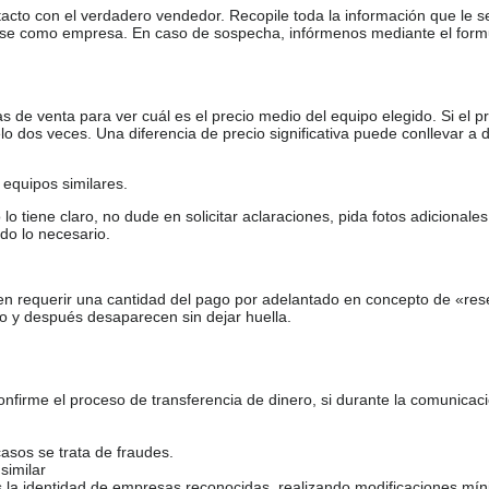
tacto con el verdadero vendedor. Recopile toda la información que le s
arse como empresa. En caso de sospecha, infórmenos mediante el form
de venta para ver cuál es el precio medio del equipo elegido. Si el pr
o dos veces. Una diferencia de precio significativa puede conllevar a 
equipos similares.
tiene claro, no dude en solicitar aclaraciones, pida fotos adicional
do lo necesario.
en requerir una cantidad del pago por adelantado en concepto de «res
o y después desaparecen sin dejar huella.
firme el proceso de transferencia de dinero, si durante la comunicaci
casos se trata de fraudes.
similar
s la identidad de empresas reconocidas, realizando modificaciones mí