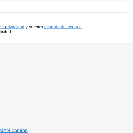
 de privacidad
y nuestro
acuerdo del usuario
.
icitud.
a MAN camión