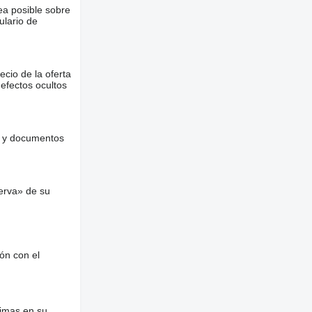
ea posible sobre
ulario de
ecio de la oferta
defectos ocultos
es y documentos
erva» de su
ón con el
nimas en su