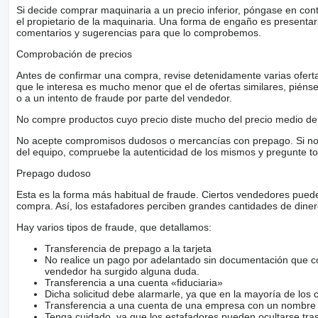
Si decide comprar maquinaria a un precio inferior, póngase en con
el propietario de la maquinaria. Una forma de engaño es present
comentarios y sugerencias para que lo comprobemos.
Comprobación de precios
Antes de confirmar una compra, revise detenidamente varias ofertas 
que le interesa es mucho menor que el de ofertas similares, piénsel
o a un intento de fraude por parte del vendedor.
No compre productos cuyo precio diste mucho del precio medio de 
No acepte compromisos dudosos o mercancías con prepago. Si no lo 
del equipo, compruebe la autenticidad de los mismos y pregunte to
Prepago dudoso
Esta es la forma más habitual de fraude. Ciertos vendedores pued
compra. Así, los estafadores perciben grandes cantidades de diner
Hay varios tipos de fraude, que detallamos:
Transferencia de prepago a la tarjeta
No realice un pago por adelantado sin documentación que con
vendedor ha surgido alguna duda.
Transferencia a una cuenta «fiduciaria»
Dicha solicitud debe alarmarle, ya que en la mayoría de los 
Transferencia a una cuenta de una empresa con un nombre 
Tenga cuidado, ya que los estafadores pueden ocultarse tra