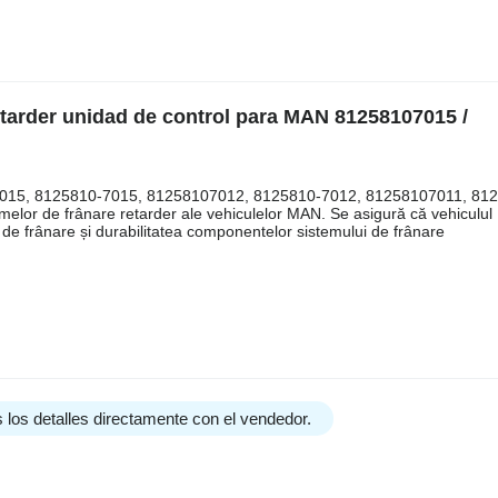
etarder unidad de control para MAN 81258107015 /
8107015, 8125810-7015, 81258107012, 8125810-7012, 81258107011, 81
emelor de frânare retarder ale vehiculelor MAN. Se asigură că vehiculul
 de frânare și durabilitatea componentelor sistemului de frânare
 los detalles directamente con el vendedor.