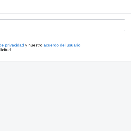
 de privacidad
y nuestro
acuerdo del usuario
.
icitud.