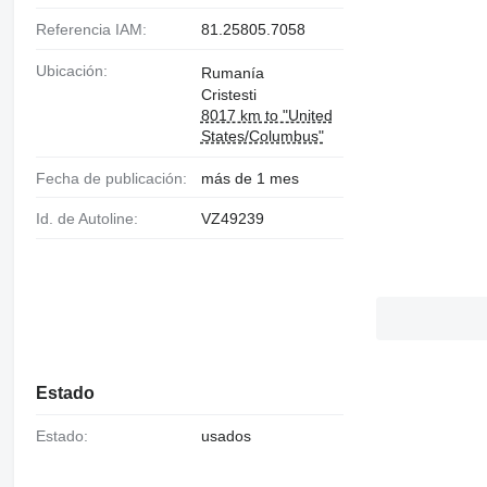
Referencia IAM:
81.25805.7058
Ubicación:
Rumanía
Cristesti
8017 km to "United
States/Columbus"
Fecha de publicación:
más de 1 mes
Id. de Autoline:
VZ49239
Estado
Estado:
usados