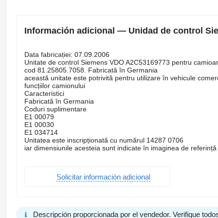
Información adicional — Unidad de control 
Data fabricației: 07.09.2006
Unitate de control Siemens VDO A2C53169773 pentru camio
cod 81.25805.7058. Fabricată în Germania
această unitate este potrivită pentru utilizare în vehicule co
funcțiilor camionului
Caracteristici
Fabricată în Germania
Coduri suplimentare
E1 00079
E1 00030
E1 034714
Unitatea este inscripționată cu numărul 14287 0706
iar dimensiunile acesteia sunt indicate în imaginea de referință
Solicitar información adicional
Descripción proporcionada por el vendedor. Verifique todos