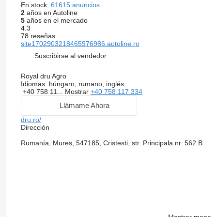
En stock:
61615 anuncios
2
años en Autoline
5
años en el mercado
4.3
78 reseñas
site1702903218465976986.autoline.ro
Suscribirse al vendedor
Royal dru Agro
Idiomas:
húngaro, rumano, inglés
+40 758 11...
Mostrar
+40 758 117 334
Llámame Ahora
dru.ro/
Dirección
Rumanía, Mures, 547185, Cristesti, str. Principala nr. 562 B
Mostrar mapa