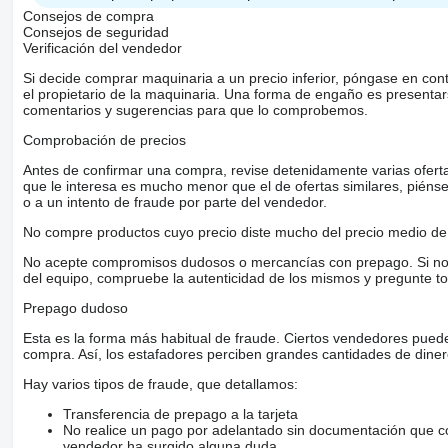
Consejos de compra
Consejos de seguridad
Verificación del vendedor
Si decide comprar maquinaria a un precio inferior, póngase en con
el propietario de la maquinaria. Una forma de engaño es present
comentarios y sugerencias para que lo comprobemos.
Comprobación de precios
Antes de confirmar una compra, revise detenidamente varias ofertas 
que le interesa es mucho menor que el de ofertas similares, piénsel
o a un intento de fraude por parte del vendedor.
No compre productos cuyo precio diste mucho del precio medio de 
No acepte compromisos dudosos o mercancías con prepago. Si no lo 
del equipo, compruebe la autenticidad de los mismos y pregunte to
Prepago dudoso
Esta es la forma más habitual de fraude. Ciertos vendedores pued
compra. Así, los estafadores perciben grandes cantidades de diner
Hay varios tipos de fraude, que detallamos:
Transferencia de prepago a la tarjeta
No realice un pago por adelantado sin documentación que con
vendedor ha surgido alguna duda.