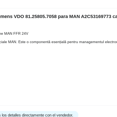
Siemens VDO 81.25805.7058 para MAN A2C53169773 c
ane MAN FFR 24V
merciale MAN. Este o componentă esențială pentru managementul electron
 los detalles directamente con el vendedor.