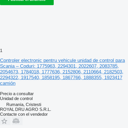
1
Controler electronic pentru vehicule unidad de control para
Scania – Coduri: 1775963, 2294301, 2022607, 2083785,
2054673, 1784018, 1777636, 2152806, 2110664, 2182503,
2294322, 1917540, 1858195, 1867766, 1888355, 1923417
camión
Precio a consultar
Unidad de control
Rumanía, Cristesti
ROYAL DRU AGRO S.R.L.
Contacte con el vendedor