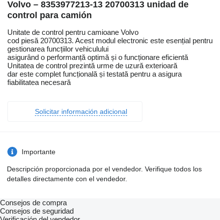
Volvo – 8353977213-13 20700313 unidad de
control para camión
Unitate de control pentru camioane Volvo
cod piesă 20700313. Acest modul electronic este esențial pentru
gestionarea funcțiilor vehiculului
asigurând o performanță optimă și o funcționare eficientă
Unitatea de control prezintă urme de uzură exterioară
dar este complet funcțională și testată pentru a asigura
fiabilitatea necesară
Solicitar información adicional
Importante
Descripción proporcionada por el vendedor. Verifique todos los
detalles directamente con el vendedor.
Consejos de compra
Consejos de seguridad
Verificación del vendedor