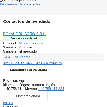
¿Detectó algún fraude?
Infórmenos de lo sucedido
Contactos del vendedor
ROYAL DRU AGRO S.R.L.
Vendedor verificado
En stock:
61632 anuncios
2
años en Autoline
5
años en el mercado
4.4
91 reseñas
site1702903218465976986.autoline.ro
Suscribirse al vendedor
Royal dru Agro
Idiomas:
húngaro, rumano, inglés
+40 758 11...
Mostrar
+40 758 117 334
Llámame Ahora
dru.ro/
Dirección