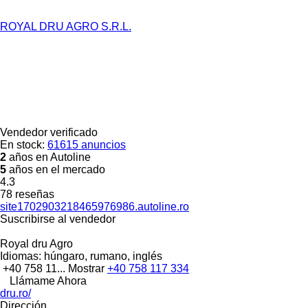
ROYAL DRU AGRO S.R.L.
Vendedor verificado
En stock:
61615 anuncios
2
años en Autoline
5
años en el mercado
4.3
78 reseñas
site1702903218465976986.autoline.ro
Suscribirse al vendedor
Royal dru Agro
Idiomas:
húngaro, rumano, inglés
+40 758 11...
Mostrar
+40 758 117 334
Llámame Ahora
dru.ro/
Dirección