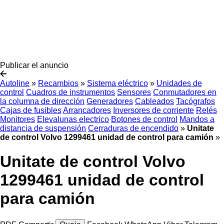
Publicar el anuncio
Autoline
»
Recambios
»
Sistema eléctrico
»
Unidades de
control
Cuadros de instrumentos
Sensores
Conmutadores en
la columna de dirección
Generadores
Cableados
Tacógrafos
Cajas de fusibles
Arrancadores
Inversores de corriente
Relés
Monitores
Elevalunas electrico
Botones de control
Mandos a
distancia de suspensión
Cerraduras de encendido
»
Unitate
de control Volvo 1299461 unidad de control para camión
»
Unitate de control Volvo
1299461 unidad de control
para camión