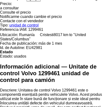
Precio:
a consultar
Consulte el precio
Notificarme cuando cambie el precio
Contacte con el vendedor
Tipo:
unidad de control
Referencia IAM:
1299461
Ubicación:
Rumanía
Cristesti
8017 km to "United
States/Columbus"
Fecha de publicación:
más de 1 mes
Id. de Autoline:
EU42981
Estado
Estado:
usados
Información adicional — Unitate de
control Volvo 1299461 unidad de
control para camión
Descriere: Unitatea de control Volvo 1299461 este o
componentă esențială pentru vehiculele Volvo. Acest produs
utilizat este în stare bună de funcționare și este ideal pentru
înlocuirea unității defecte din vehiculul dumneavoastră.