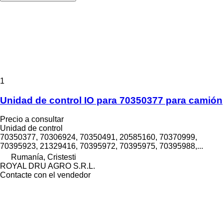
1
Unidad de control IO para 70350377 para camión
Precio a consultar
Unidad de control
70350377, 70306924, 70350491, 20585160, 70370999,
70395923, 21329416, 70395972, 70395975, 70395988,...
Rumanía, Cristesti
ROYAL DRU AGRO S.R.L.
Contacte con el vendedor