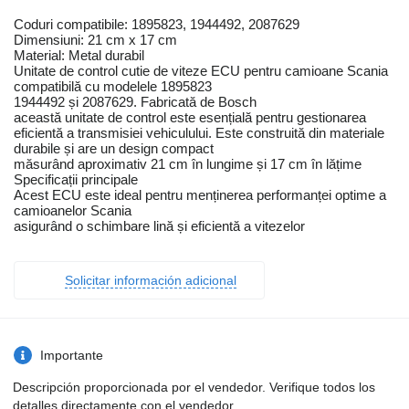
Coduri compatibile: 1895823, 1944492, 2087629
Dimensiuni: 21 cm x 17 cm
Material: Metal durabil
Unitate de control cutie de viteze ECU pentru camioane Scania
compatibilă cu modelele 1895823
1944492 și 2087629. Fabricată de Bosch
această unitate de control este esențială pentru gestionarea
eficientă a transmisiei vehiculului. Este construită din materiale
durabile și are un design compact
măsurând aproximativ 21 cm în lungime și 17 cm în lățime
Specificații principale
Acest ECU este ideal pentru menținerea performanței optime a
camioanelor Scania
asigurând o schimbare lină și eficientă a vitezelor
Solicitar información adicional
Importante
Descripción proporcionada por el vendedor. Verifique todos los
detalles directamente con el vendedor.