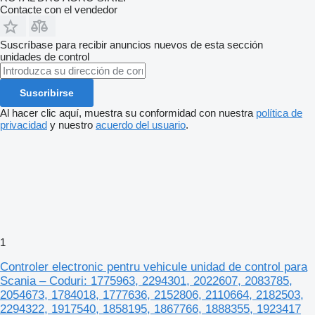
Contacte con el vendedor
Suscríbase para recibir anuncios nuevos de esta sección
unidades de control
Suscribirse
Al hacer clic aquí, muestra su conformidad con nuestra
política de
privacidad
y nuestro
acuerdo del usuario
.
1
Controler electronic pentru vehicule unidad de control para
Scania – Coduri: 1775963, 2294301, 2022607, 2083785,
2054673, 1784018, 1777636, 2152806, 2110664, 2182503,
2294322, 1917540, 1858195, 1867766, 1888355, 1923417