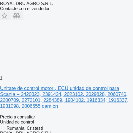
ROYAL DRU AGRO S.R.L.
Contacte con el vendedor
1
Unitate de control motor , ECU unidad de control para
Scania – 2420323, 2391424, 2023102, 2029828, 2060740,
2200709, 2272101, 2284389, 1904102, 1916334, 1916337,
1931098, 2006555 camión
Precio a consultar
Unidad de control
Rumanía, Cristesti