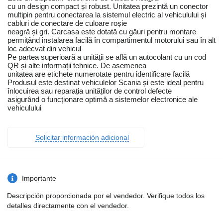
cu un design compact și robust. Unitatea prezintă un conector
multipin pentru conectarea la sistemul electric al vehiculului și
cabluri de conectare de culoare roșie
neagră și gri. Carcasa este dotată cu găuri pentru montare
permițând instalarea facilă în compartimentul motorului sau în alt
loc adecvat din vehicul
Pe partea superioară a unității se află un autocolant cu un cod
QR și alte informații tehnice. De asemenea
unitatea are etichete numerotate pentru identificare facilă
Produsul este destinat vehiculelor Scania și este ideal pentru
înlocuirea sau reparația unităților de control defecte
asigurând o funcționare optimă a sistemelor electronice ale
vehiculului
Solicitar información adicional
Importante
Descripción proporcionada por el vendedor. Verifique todos los
detalles directamente con el vendedor.