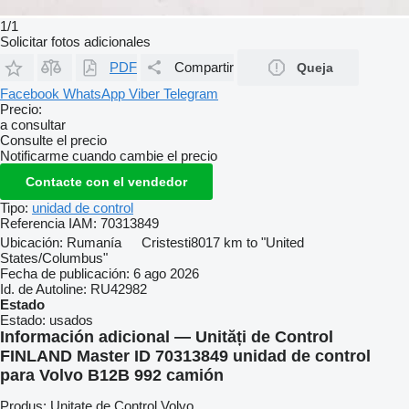
1/1
Solicitar fotos adicionales
PDF
Compartir
Queja
Facebook
WhatsApp
Viber
Telegram
Precio:
a consultar
Consulte el precio
Notificarme cuando cambie el precio
Contacte con el vendedor
Tipo:
unidad de control
Referencia IAM:
70313849
Ubicación:
Rumanía
Cristesti
8017 km to "United
States/Columbus"
Fecha de publicación:
6 ago 2026
Id. de Autoline:
RU42982
Estado
Estado:
usados
Información adicional — Unități de Control
FINLAND Master ID 70313849 unidad de control
para Volvo B12B 992 camión
Produs: Unitate de Control Volvo