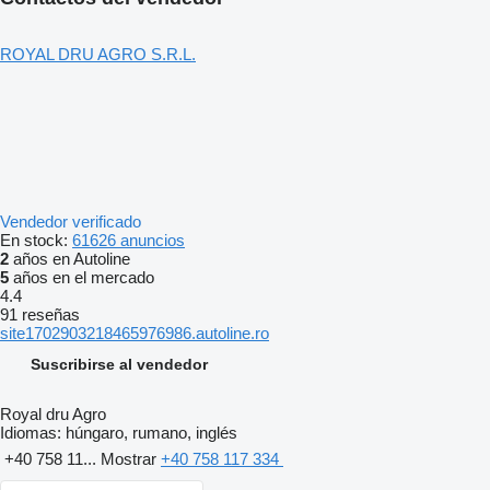
ROYAL DRU AGRO S.R.L.
Vendedor verificado
En stock:
61626 anuncios
2
años en Autoline
5
años en el mercado
4.4
91 reseñas
site1702903218465976986.autoline.ro
Suscribirse al vendedor
Royal dru Agro
Idiomas:
húngaro, rumano, inglés
+40 758 11...
Mostrar
+40 758 117 334