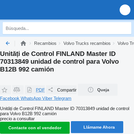
Recambios
Volvo Trucks recambios
Volvo Tr
Unități de Control FINLAND Master ID
70313849 unidad de control para Volvo
B12B 992 camión
PDF
Compartir
Queja
Facebook
WhatsApp
Viber
Telegram
Unități de Control FINLAND Master ID 70313849 unidad de control
para Volvo B12B 992 camión
precio a consultar
Llámame Ahora
Contacte con el vendedor