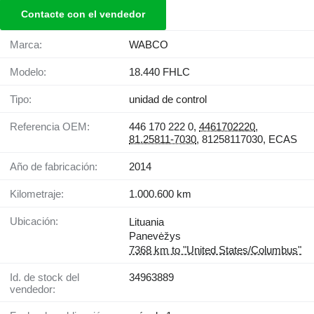
Contacte con el vendedor
Marca:
WABCO
Modelo:
18.440 FHLC
Tipo:
unidad de control
Referencia OEM:
446 170 222 0,
4461702220
,
81.25811-7030
, 81258117030, ECAS
Año de fabricación:
2014
Kilometraje:
1.000.600 km
Ubicación:
Lituania
Panevėžys
7368 km to "United States/Columbus"
Id. de stock del
34963889
vendedor: