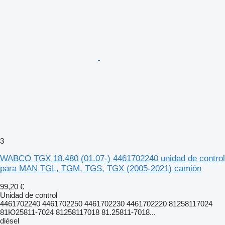
3
WABCO TGX 18.480 (01.07-) 4461702240 unidad de control
para MAN TGL, TGM, TGS, TGX (2005-2021) camión
99,20 €
Unidad de control
4461702240 4461702250 4461702230 4461702220 81258117024
81Ю25811-7024 81258117018 81.25811-7018...
diésel