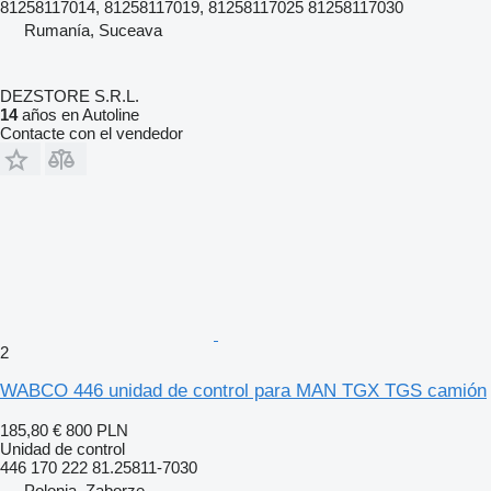
81258117014, 81258117019, 81258117025 81258117030
Rumanía, Suceava
DEZSTORE S.R.L.
14
años en Autoline
Contacte con el vendedor
2
WABCO 446 unidad de control para MAN TGX TGS camión
185,80 €
800 PLN
Unidad de control
446 170 222 81.25811-7030
Polonia, Zaborze