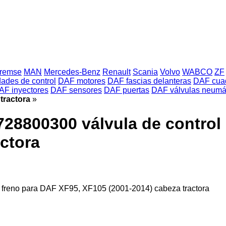
Bremse
MAN
Mercedes-Benz
Renault
Scania
Volvo
WABCO
ZF
ades de control
DAF motores
DAF fascias delanteras
DAF cuad
AF inyectores
DAF sensores
DAF puertas
DAF válvulas neumá
tractora
»
28800300 válvula de control 
ctora
freno para DAF XF95, XF105 (2001-2014) cabeza tractora