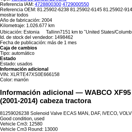
Referencia IAM:
4728800300
4729000550
Referencia OEM:
81.25902-6238 81.25902-6145 81.25902-91
mostrar todos
Año de fabricación:
2004
Kilometraje:
1.026.677 km
Ubicación:
Estonia
Tallinn
7151 km to "United States/Columb
Id. de stock del vendedor:
1498462
Fecha de publicación:
más de 1 mes
Caja de cambios
Tipo:
automático
Estado
Estado:
usados
Información adicional
VIN:
XLRTE47XS0E666158
Color:
marrón
Información adicional — WABCO XF95 (0
(2001-2014) cabeza tractora
81259026238 Solenoid Valve ECAS MAN, DAF, IVECO, VOL
Good condition, used
Vehicle Cm3: 12580
Vehicle Cm3 Round: 13000