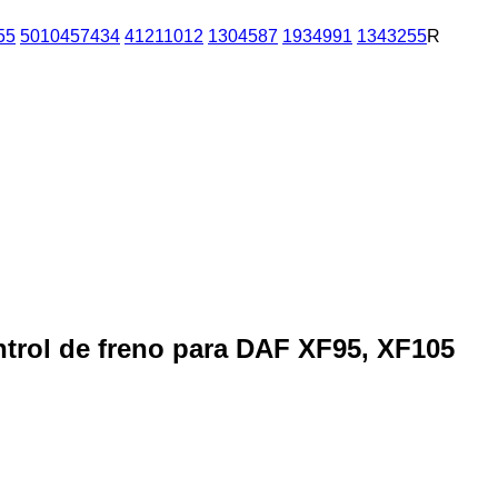
55
5010457434
41211012
1304587
1934991
1343255
R
trol de freno para DAF XF95, XF105