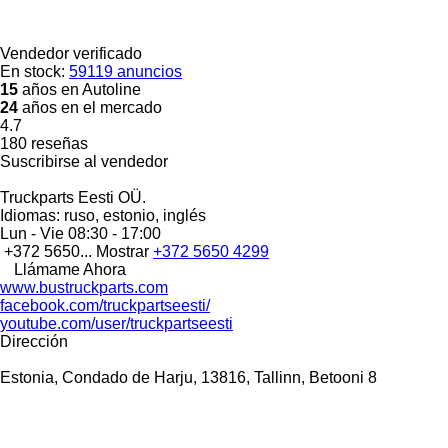
Vendedor verificado
En stock:
59119 anuncios
15
años en Autoline
24
años en el mercado
4.7
180 reseñas
Suscribirse al vendedor
Truckparts Eesti OÜ.
Idiomas:
ruso, estonio, inglés
Lun - Vie
08:30 - 17:00
+372 5650...
Mostrar
+372 5650 4299
Llámame Ahora
www.bustruckparts.com
facebook.com/truckpartseesti/
youtube.com/user/truckpartseesti
Dirección
Estonia, Condado de Harju, 13816, Tallinn, Betooni 8