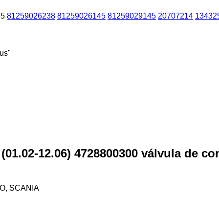
45
81259026238
81259026145
81259029145
20707214
13432
us"
1.02-12.06) 4728800300 válvula de con
VO, SCANIA