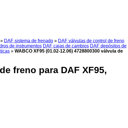
»
DAF sistema de frenado
»
DAF válvulas de control de freno
ros de instrumentos
DAF cajas de cambios
DAF depósitos de
ticas
»
WABCO XF95 (01.02-12.06) 4728800300 válvula de
de freno para DAF XF95,