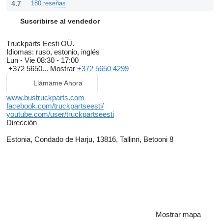
4.7
180 reseñas
Suscribirse al vendedor
Truckparts Eesti OÜ.
Idiomas:
ruso, estonio, inglés
Lun - Vie
08:30 - 17:00
+372 5650...
Mostrar
+372 5650 4299
Llámame Ahora
www.bustruckparts.com
facebook.com/truckpartseesti/
youtube.com/user/truckpartseesti
Dirección
Estonia, Condado de Harju, 13816, Tallinn, Betooni 8
Mostrar mapa