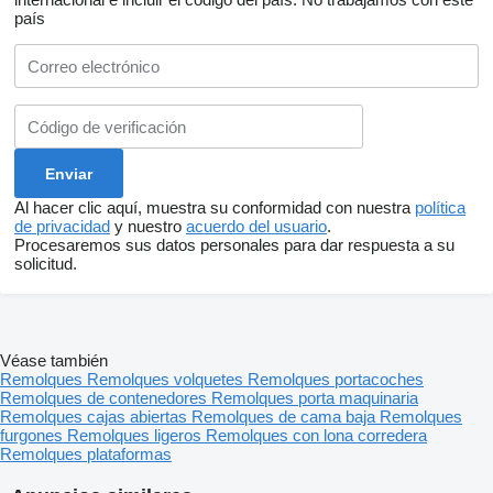
país
Al hacer clic aquí, muestra su conformidad con nuestra
política
de privacidad
y nuestro
acuerdo del usuario
.
Procesaremos sus datos personales para dar respuesta a su
solicitud.
Véase también
Remolques
Remolques volquetes
Remolques portacoches
Remolques de contenedores
Remolques porta maquinaria
Remolques cajas abiertas
Remolques de cama baja
Remolques
furgones
Remolques ligeros
Remolques con lona corredera
Remolques plataformas