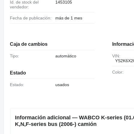
Id. de stock del
1453105
vendedor:
Fecha de publicación:
más de 1 mes
Caja de cambios
Informaci
Tipo:
automático
VIN:
YS2K6X2
Color:
Estado
Estado:
usados
Información adicional — WABCO K-series (01.0
K,N,F-series bus (2006-) camión