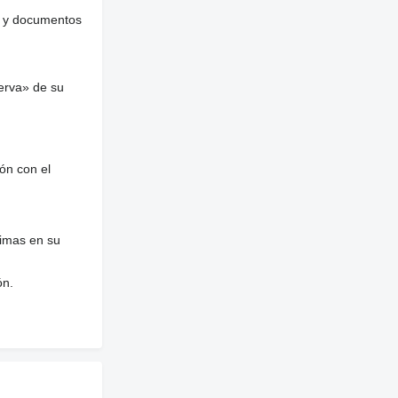
es y documentos
erva» de su
ón con el
nimas en su
ón.