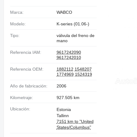
Marca:
WABCO
Modelo:
K-series (01.06-)
Tipo:
válvula del freno de
mano
Referencia IAM:
9617242090
9617242010
Referencia OEM:
1882112
1548207
1774969
1524319
Año de fabricación:
2006
Kilometraje:
927.505 km
Ubicación:
Estonia
Tallinn
7151 km to "United
States/Columbus"