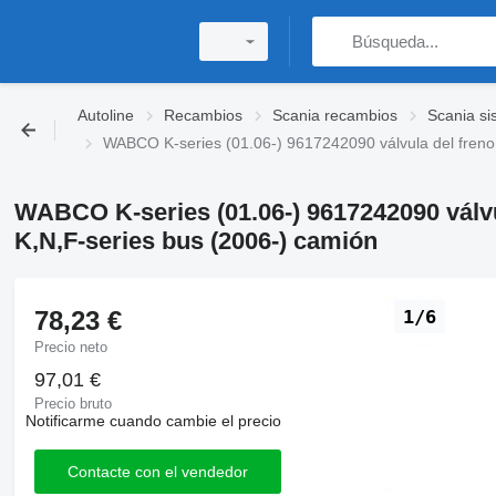
Autoline
Recambios
Scania recambios
Scania si
WABCO K-series (01.06-) 9617242090 válvula del freno
WABCO K-series (01.06-) 9617242090 válvu
K,N,F-series bus (2006-) camión
78,23 €
1/6
Precio neto
97,01 €
Precio bruto
Notificarme cuando cambie el precio
Contacte con el vendedor