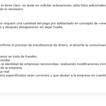
tiene claro, no dude en solicitar aclaraciones, pida fotos adicional
do lo necesario.
en requerir una cantidad del pago por adelantado en concepto de «res
o y después desaparecen sin dejar huella.
firme el proceso de transferencia de dinero, si durante la comunicaci
casos se trata de fraudes.
similar
s la identidad de empresas reconocidas, realizando modificaciones mí
 de la empresa.
sa real
atos especificados sean correctos y que aludan a la empresa en cuesti