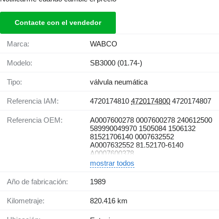
Contacte con el vendedor
Marca:
WABCO
Modelo:
SB3000 (01.74-)
Tipo:
válvula neumática
Referencia IAM:
4720174810
4720174800
4720174807
Referencia OEM:
A0007600278 0007600278 240612500
589990049970 1505084 1506132
81521706140 0007632552
A0007632552 81.52170-6140
A0007600378
mostrar todos
Año de fabricación:
1989
Kilometraje:
820.416 km