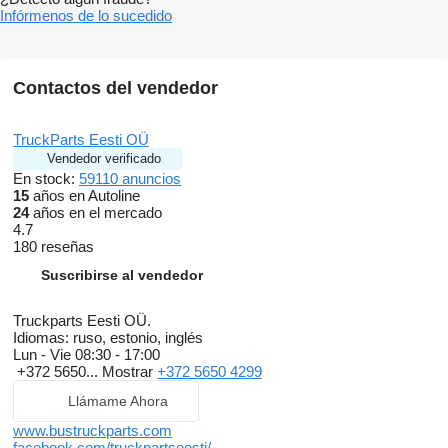
Infórmenos de lo sucedido
Contactos del vendedor
TruckParts Eesti OÜ
Vendedor verificado
En stock:
59110 anuncios
15
años en Autoline
24
años en el mercado
4.7
180 reseñas
Suscribirse al vendedor
Truckparts Eesti OÜ.
Idiomas:
ruso, estonio, inglés
Lun - Vie
08:30 - 17:00
+372 5650...
Mostrar
+372 5650 4299
Llámame Ahora
www.bustruckparts.com
facebook.com/truckpartseesti/