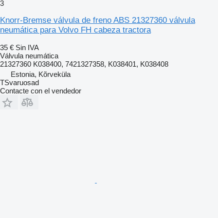
3
Knorr-Bremse válvula de freno ABS 21327360 válvula
neumática para Volvo FH cabeza tractora
35 €
Sin IVA
Válvula neumática
21327360 K038400, 7421327358, K038401, K038408
Estonia, Kõrveküla
TSvaruosad
Contacte con el vendedor