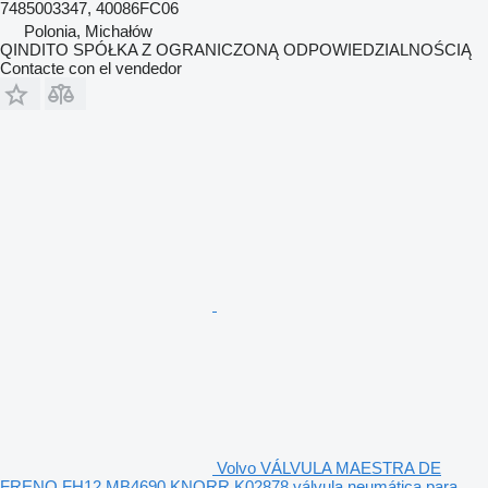
7485003347, 40086FC06
Polonia, Michałów
QINDITO SPÓŁKA Z OGRANICZONĄ ODPOWIEDZIALNOŚCIĄ
Contacte con el vendedor
Volvo VÁLVULA MAESTRA DE
FRENO FH12 MB4690 KNORR K02878 válvula neumática para