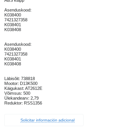
ABS klapp
Asenduskood:
K038400
7421327358
K038401
K038408
Asenduskood:
K038400
7421327358
K038401
K038408
Läbisõit: 738818
Mootor: D13K500
Käigukast: AT2612E
Võimsus: 500
Ülekandearv: 2,79
Reduktor: RSS1356
Solicitar información adicional