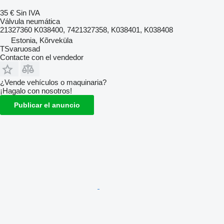
35 €
Sin IVA
Válvula neumática
21327360 K038400, 7421327358, K038401, K038408
Estonia, Kõrveküla
TSvaruosad
Contacte con el vendedor
¿Vende vehículos o maquinaria?
¡Hagalo con nosotros!
Publicar el anuncio