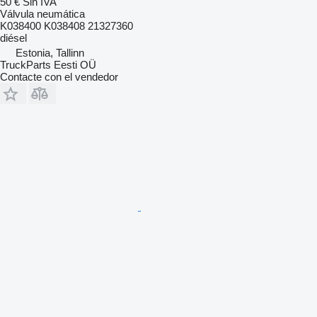
50 €
Sin IVA
Válvula neumática
K038400 K038408 21327360
diésel
Estonia, Tallinn
TruckParts Eesti OÜ
Contacte con el vendedor