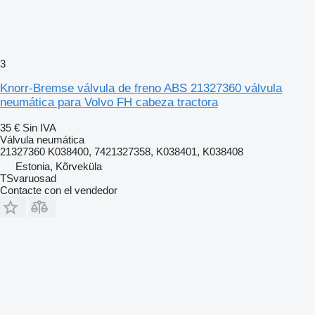
3
Knorr-Bremse válvula de freno ABS 21327360 válvula
neumática para Volvo FH cabeza tractora
35 €
Sin IVA
Válvula neumática
21327360 K038400, 7421327358, K038401, K038408
Estonia, Kõrveküla
TSvaruosad
Contacte con el vendedor