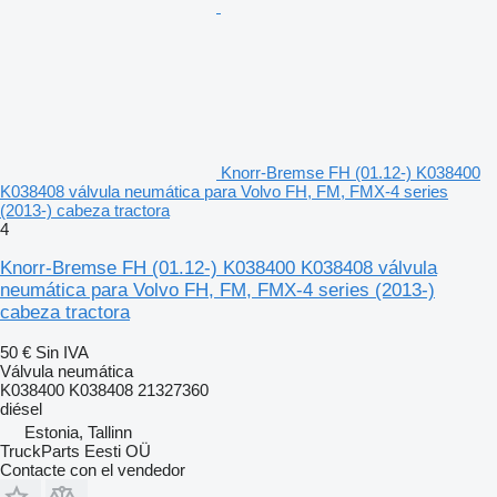
Knorr-Bremse FH (01.12-) K038400
K038408 válvula neumática para Volvo FH, FM, FMX-4 series
(2013-) cabeza tractora
4
Knorr-Bremse FH (01.12-) K038400 K038408 válvula
neumática para Volvo FH, FM, FMX-4 series (2013-)
cabeza tractora
50 €
Sin IVA
Válvula neumática
K038400 K038408 21327360
diésel
Estonia, Tallinn
TruckParts Eesti OÜ
Contacte con el vendedor