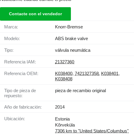
Contacte con el vendedor
Marca:
Knorr-Bremse
Modelo:
ABS brake valve
Tipo:
válvula neumática
Referencia IAM:
21327360
Referencia OEM:
K038400
,
7421327358
,
K038401
,
K038408
Tipo de pieza de
pieza de recambio original
repuesto:
Año de fabricación:
2014
Ubicación:
Estonia
Kõrveküla
7306 km to "United States/Columbus"