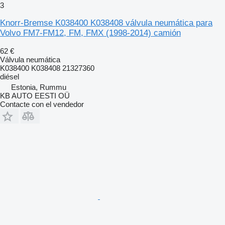
3
Knorr-Bremse K038400 K038408 válvula neumática para
Volvo FM7-FM12, FM, FMX (1998-2014) camión
62 €
Válvula neumática
K038400 K038408 21327360
diésel
Estonia, Rummu
KB AUTO EESTI OÜ
Contacte con el vendedor